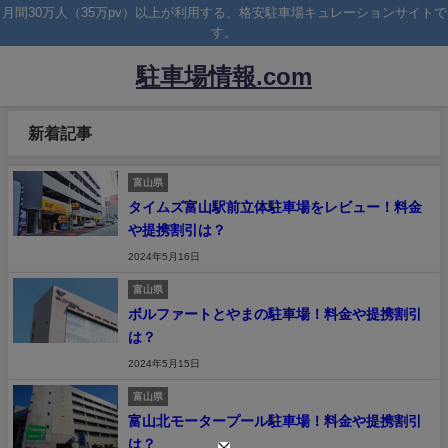
月間30万人（35万pv）以上が利用する、格安駐車場キュレーションサイトで
す。
駐車場情報.com
新着記事
富山県
タイムズ富山駅前立体駐車場をレビュー！料金
や提携割引は？
2024年5月16日
富山県
ボルファートとやまの駐車場！料金や提携割引
は？
2024年5月15日
富山県
富山北モータープール駐車場！料金や提携割引
は？