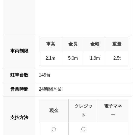
車高
全長
全幅
重量
車両制限
2.1m
5.0m
1.9m
2.5t
駐車台数
145台
営業時間
24時間
営業
クレジッ
電子マネ
現金
ト
ー
支払方法
〇
〇