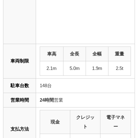
車高
全長
全幅
重量
車両制限
2.1m
5.0m
1.9m
2.5t
駐車台数
148台
営業時間
24時間
営業
クレジッ
電子マネ
現金
ト
ー
支払方法