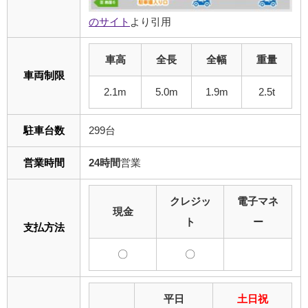
のサイト
より引用
車高
全長
全幅
重量
車両制限
2.1m
5.0m
1.9m
2.5t
駐車台数
299台
営業時間
24時間
営業
クレジッ
電子マネ
現金
ト
ー
支払方法
〇
〇
平日
土日祝