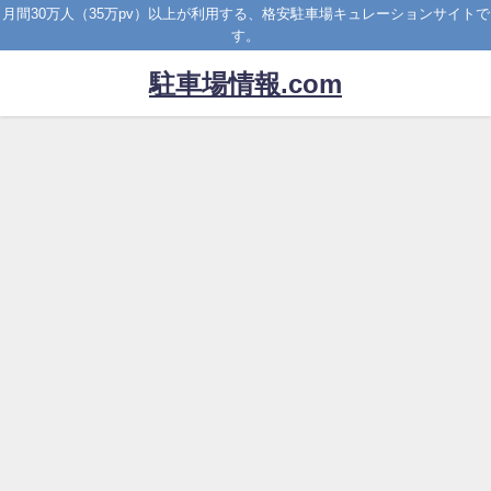
月間30万人（35万pv）以上が利用する、格安駐車場キュレーションサイトで
す。
駐車場情報.com