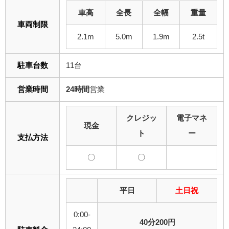
車高
全長
全幅
重量
車両制限
2.1m
5.0m
1.9m
2.5t
駐車台数
11台
営業時間
24時間
営業
クレジッ
電子マネ
現金
ト
ー
支払方法
〇
〇
平日
土日祝
0:00-
40分200円