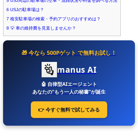
5
USJ周辺の駐車場の空車・混雑状況や料金を調べる方法
6
USJの駐車場は？
7
格安駐車場の検索・予約アプリのおすすめは？
8
💡 車の維持費を見直しませんか？
🎁 今なら
500Pゲット
で無料お試し！
manus AI
🤖
自律型AIエージェント
あなたの“もう一人の秘書”が誕生
👉 今すぐ無料で試してみる