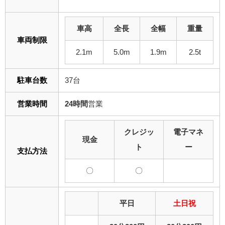
車高
全長
全幅
重量
車両制限
2.1m
5.0m
1.9m
2.5t
駐車台数
37台
営業時間
24時間
営業
クレジッ
電子マネ
現金
ト
ー
支払方法
〇
〇
平日
土日祝