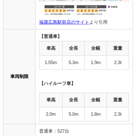
福屋広島駅前店のサイト
より引用
【普通車】
車高
全長
全幅
重量
1.55m
5.3m
1.9m
2.3t
車両制限
【ハイルーフ車】
車高
全長
全幅
重量
2.0m
5.0m
1.8m
2.3t
普通車：527台