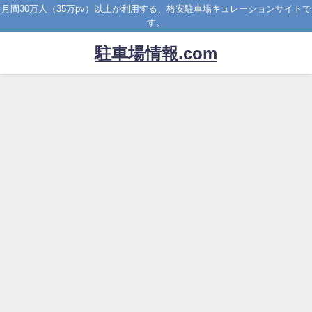
月間30万人（35万pv）以上が利用する、格安駐車場キュレーションサイトで
す。
駐車場情報.com