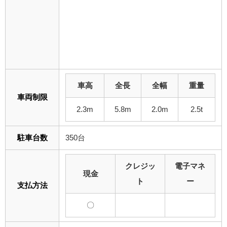
車高
全長
全幅
重量
車両制限
2.3m
5.8m
2.0m
2.5t
駐車台数
350台
クレジッ
電子マネ
現金
ト
ー
支払方法
〇