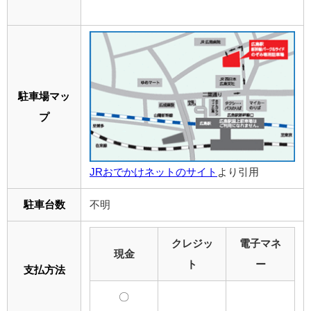
駐車場マッ
プ
JRおでかけネットのサイト
より引用
駐車台数
不明
クレジッ
電子マネ
現金
ト
ー
支払方法
〇