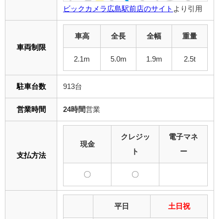
ビックカメラ広島駅前店のサイト
より引用
車高
全長
全幅
重量
車両制限
2.1m
5.0m
1.9m
2.5t
駐車台数
913台
営業時間
24時間
営業
クレジッ
電子マネ
現金
ト
ー
支払方法
〇
〇
平日
土日祝