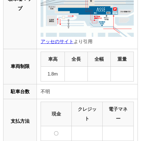
プ
アッセのサイト
より引用
車高
全長
全幅
重量
車両制限
1.8m
駐車台数
不明
クレジッ
電子マネ
現金
ト
ー
支払方法
〇