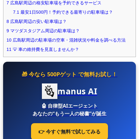
7
広島駅周辺の格安駐車場を予約できるサービス
7.1
最安1日500円！予約できる最寄りの駐車場は？
8
広島駅周辺の安い駐車場は？
9
マツダスタジアム周辺の駐車場は？
10
広島駅周辺の駐車場の空車・混雑状況や料金を調べる方法
11
💡 車の維持費を見直しませんか？
🎁 今なら
500Pゲット
で無料お試し！
manus AI
🤖
自律型AIエージェント
あなたの“もう一人の秘書”が誕生
👉 今すぐ無料で試してみる