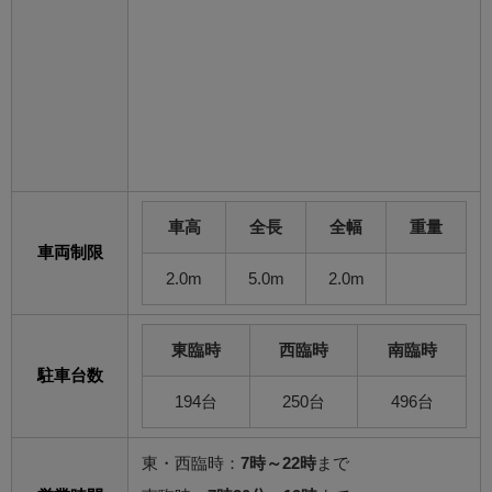
車高
全長
全幅
重量
車両制限
2.0m
5.0m
2.0m
東臨時
西臨時
南臨時
駐車台数
194台
250台
496台
東・西臨時：
7時～22時
まで