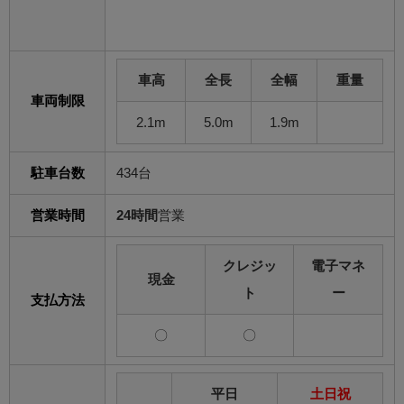
車高
全長
全幅
重量
車両制限
2.1m
5.0m
1.9m
駐車台数
434台
営業時間
24時間
営業
クレジッ
電子マネ
現金
ト
ー
支払方法
〇
〇
平日
土日祝