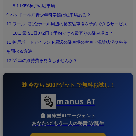
8.1
IKEA神戸の駐車場
9
バンドー神戸青少年科学館は駐車場ある？
10
ワールド記念ホール周辺の格安駐車場を予約できるサービス
10.1
最安1日972円！予約できる最寄りの駐車場は？
11
神戸ポートアイランド周辺の駐車場の空車・混雑状況や料金
を調べる方法
12
💡 車の維持費を見直しませんか？
🎁 今なら
500Pゲット
で無料お試し！
manus AI
🤖
自律型AIエージェント
あなたの“もう一人の秘書”が誕生