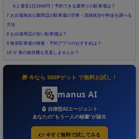
6.1
最安1日1890円！予約できる最寄りの駐車場は？
7
お台場海浜公園周辺の駐車場の空車・混雑状況や料金を調べる
方法
8
お台場周辺の安い駐車場は？
9
格安駐車場の検索・予約アプリのおすすめは？
10
💡 車の維持費を見直しませんか？
🎁 今なら
500Pゲット
で無料お試し！
manus AI
🤖
自律型AIエージェント
あなたの“もう一人の秘書”が誕生
👉 今すぐ無料で試してみる