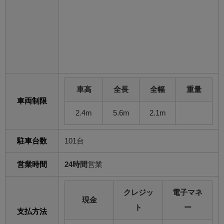
車高
全長
全幅
重量
車両制限
2.4m
5.6m
2.1m
駐車台数
101台
営業時間
24時間
営業
クレジッ
電子マネ
現金
ト
ー
支払方法