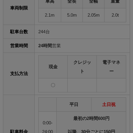
車高
全長
全幅
重量
車両制限
2.1m
5.0m
2.05m
2.0t
駐車台数
244台
営業時間
24時間
営業
クレジッ
電子マネ
現金
ト
ー
支払方法
〇
平日
土日祝
最初の2時間600円
0:00-
駐車料金
24:00
以降、30分ごとに150円