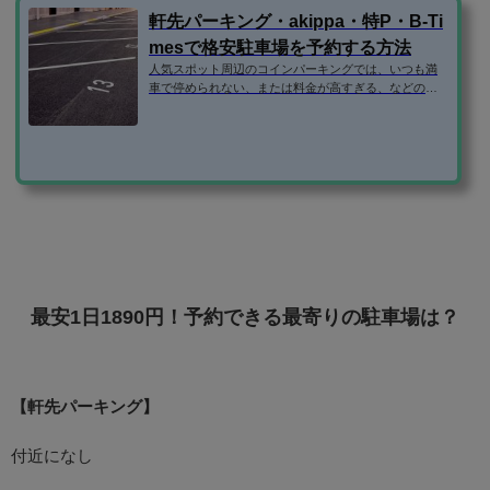
軒先パーキング・akippa・特P・B-Ti
mesで格安駐車場を予約する方法
人気スポット周辺のコインパーキングでは、いつも満
車で停められない、または料金が高すぎる、などの問
題がありますよね。 そこで、民間の駐車場ではなく、
個人宅やマンションなどの空き駐車場を借りられるサ
ービスを利用するのがおすすめです。 この記事で
は、・軒先パーキング・akippa・特P・B-Timesの使い
方を紹介します！ 登録方法 格安駐車場予約サイトで
は、いずれもメールアドレスだけで登録できます。（B
-Timesはタイムズクラブの入会が必要） ちなみに、aki
ppaと特Pは、facebookログインも可能です...
最安1日1890円！予約できる最寄りの駐車場は？
【軒先パーキング】
付近になし