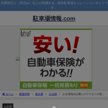
月間30万人（35万pv）以上が利用する、格安駐車場キュレーションサイトで
す。
駐車場情報.com
ホーム
都道府県
東京都
お台場
お台場海浜公園へのアクセスや駐車
場料金は？混雑や無料情報も！
お台場