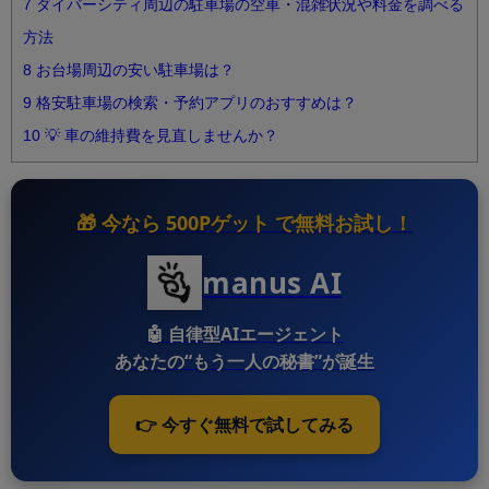
7
ダイバーシティ周辺の駐車場の空車・混雑状況や料金を調べる
方法
8
お台場周辺の安い駐車場は？
9
格安駐車場の検索・予約アプリのおすすめは？
10
💡 車の維持費を見直しませんか？
🎁 今なら
500Pゲット
で無料お試し！
manus AI
🤖
自律型AIエージェント
あなたの“もう一人の秘書”が誕生
👉 今すぐ無料で試してみる