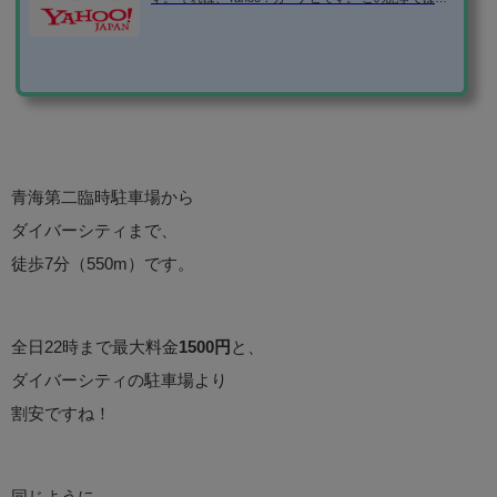
ahoo！カーナビの便利な使い方を紹介します！ Yaho
o！カーナビのダウンロードはこちら ⇒「Yahoo!カーナ
ビ -【無料ナビ】渋滞情報も地図も自動更新」 駐車場情
報や満車・空車などの混雑状況の調べ方 GPSをオンに
しない状態でアプリを起動すると、位置情報をオンに
するか聞かれます。 駐車場情報を調べるだけなら、GP
Sを起動する必要がないので、「キャンセル」をタッ
プ。 GPSがオフの時は、常に東...
青海第二臨時駐車場から
ダイバーシティまで、
徒歩7分（550m）です。
全日22時まで最大料金
1500円
と、
ダイバーシティの駐車場より
割安ですね！
同じように、