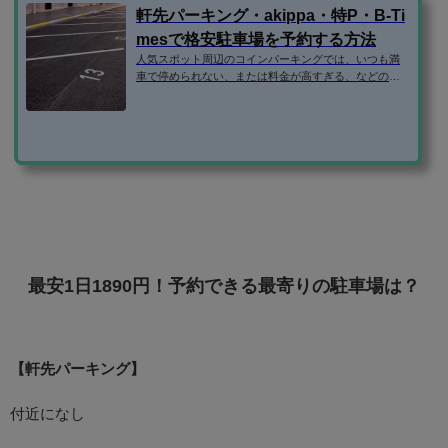
軒先パーキング・akippa・特P・B-Ti
mesで格安駐車場を予約する方法
人気スポット周辺のコインパーキングでは、いつも満
車で停められない、または料金が高すぎる、などの問
題がありますよね。 そこで、民間の駐車場ではなく、
個人宅やマンションなどの空き駐車場を借りられるサ
ービスを利用するのがおすすめです。 この記事で
は、・軒先パーキング・akippa・特P・B-Timesの使い
方を紹介します！ 登録方法 格安駐車場予約サイトで
は、いずれもメールアドレスだけで登録できます。（B
-Timesはタイムズクラブの入会が必要） ちなみに、aki
ppaと特Pは、facebookログインも可能です...
最安1日1890円！予約できる最寄りの駐車場は？
【軒先パーキング】
付近になし