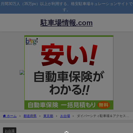
月間30万人（35万pv）以上が利用する、格安駐車場キュレーションサイトで
す。
駐車場情報.com
ホーム
都道府県
東京都
お台場
ダイバーシティ駐車場＆アクセス方
法！混雑や料金無料の割引は？
お台場