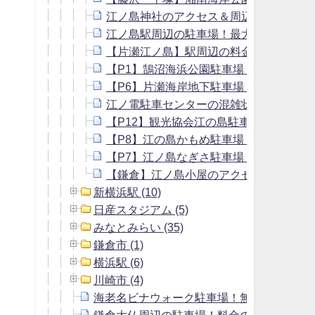
江ノ島神社のアクセス＆周辺の駐車場！
江ノ島駅周辺の駐車場！最大料金のある
【片瀬江ノ島】駅周辺の料金の安い駐車
【P1】鵠沼海浜公園駐車場！混雑状況や
【P6】片瀬海岸地下駐車場！料金や混雑
江ノ電駐車センターの混雑状況やイルキ
【P12】観光協会江の島駐車場！バス専
【P8】江の島かもめ駐車場！バス専用駐
【P7】江ノ島なぎさ駐車場！予約や混雑
【鎌倉】江ノ島小屋のアクセス＆駐車場
新横浜駅 (10)
日産スタジアム (5)
みなとみらい (35)
鎌倉市 (1)
横浜駅 (6)
川崎市 (4)
海老名ビナウォーク駐車場！無料割引と周
鎌倉大仏周辺の駐車場！料金の安い穴場駐