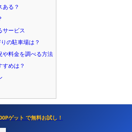
スある？
？
るサービス
寄りの駐車場は？
況や料金を調べる方法
すすめは？
ン
500Pゲット
で無料お試し！