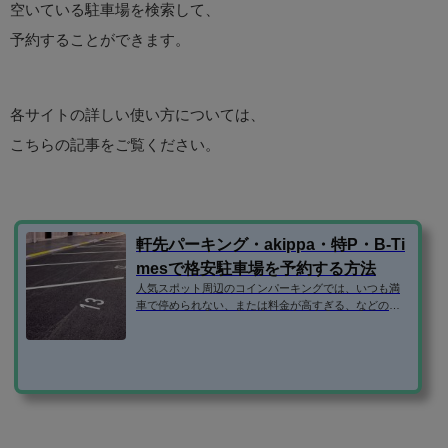
空いている駐車場を検索して、
予約することができます。
各サイトの詳しい使い方については、
こちらの記事をご覧ください。
軒先パーキング・akippa・特P・B-Ti
mesで格安駐車場を予約する方法
人気スポット周辺のコインパーキングでは、いつも満
車で停められない、または料金が高すぎる、などの問
題がありますよね。 そこで、民間の駐車場ではなく、
個人宅やマンションなどの空き駐車場を借りられるサ
ービスを利用するのがおすすめです。 この記事で
は、・軒先パーキング・akippa・特P・B-Timesの使い
方を紹介します！ 登録方法 格安駐車場予約サイトで
は、いずれもメールアドレスだけで登録できます。（B
-Timesはタイムズクラブの入会が必要） ちなみに、aki
ppaと特Pは、facebookログインも可能です...