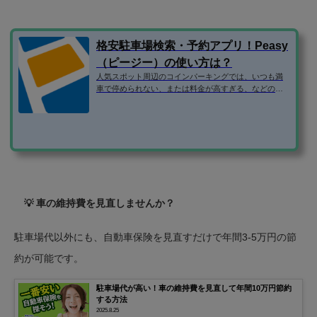
格安駐車場検索・予約アプリ！Peasy
（ピージー）の使い方は？
人気スポット周辺のコインパーキングでは、いつも満
車で停められない、または料金が高すぎる、などの問
題がありますよね。 そこで、民間の駐車場ではなく、
個人宅やマンションなどの空き駐車場を借りられるサ
ービスを利用するのがおすすめです。 この記事では、
ピージーというアプリの使い方を紹介します！ アプリ
のダウンロード アプリは、iOS・android両方に対応し
ています。 アプリのダウンロードページはこちらで
す。 駐車場の利用をもっと楽に！Peasyなら駐車場の
検索・予約・支払いがアプリ一つで...
💡 車の維持費を見直しませんか？
駐車場代以外にも、自動車保険を見直すだけで年間3-5万円の節
約が可能です。
駐車場代が高い！車の維持費を見直して年間10万円節約
する方法
2025.8.25