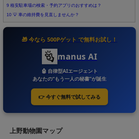
9
格安駐車場の検索・予約アプリのおすすめは？
10
💡 車の維持費を見直しませんか？
🎁 今なら
500Pゲット
で無料お試し！
manus AI
🤖
自律型AIエージェント
あなたの“もう一人の秘書”が誕生
👉 今すぐ無料で試してみる
上野動物園マップ