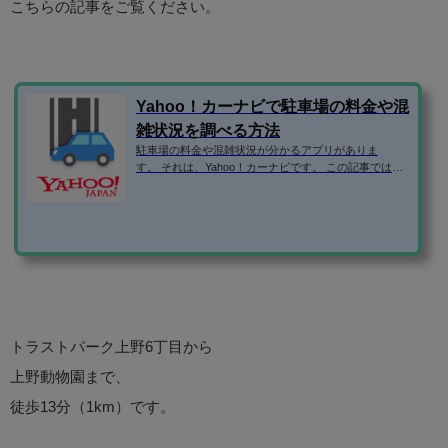
こちらの記事をご覧ください。
Yahoo！カーナビで駐車場の料金や混
雑状況を調べる方法
駐車場の料金や混雑状況が分かるアプリがありま
す。 それは、Yahoo！カーナビです。 この記事では、Y
ahoo！カーナビの便利な使い方を紹介します！ Yaho
o！カーナビのダウンロードはこちら ⇒「Yahoo!カーナ
ビ -【無料ナビ】渋滞情報も地図も自動更新」 駐車場情
報や満車・空車などの混雑状況の調べ方 GPSをオンに
しない状態でアプリを起動すると、位置情報をオンに
するか聞かれます。 駐車場情報を調べるだけなら、GP
Sを起動する必要がないので、「キャンセル」をタッ
プ。 GPSがオフの時は、常に東...
トラストパーク上野6丁目から
上野動物園まで、
徒歩13分（1km）です。