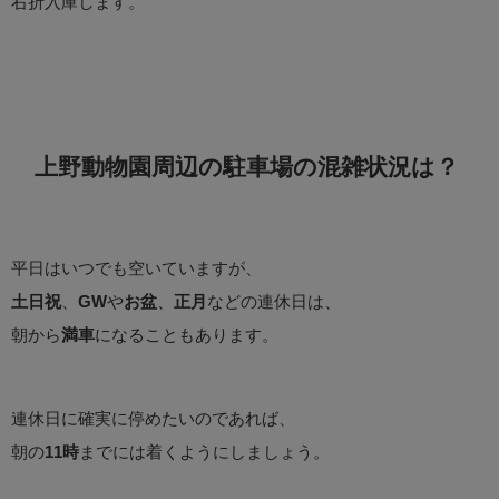
右折入庫します。
上野動物園周辺の駐車場の混雑状況は？
平日はいつでも空いていますが、
土日祝
、
GW
や
お盆
、
正月
などの連休日は、
朝から
満車
になることもあります。
連休日に確実に停めたいのであれば、
朝の
11時
までには着くようにしましょう。