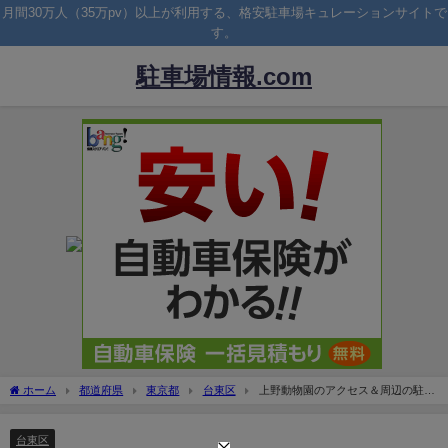
月間30万人（35万pv）以上が利用する、格安駐車場キュレーションサイトで
す。
駐車場情報.com
ホーム
都道府県
東京都
台東区
上野動物園のアクセス＆周辺の駐車
場！予約できる安いとこは？
台東区