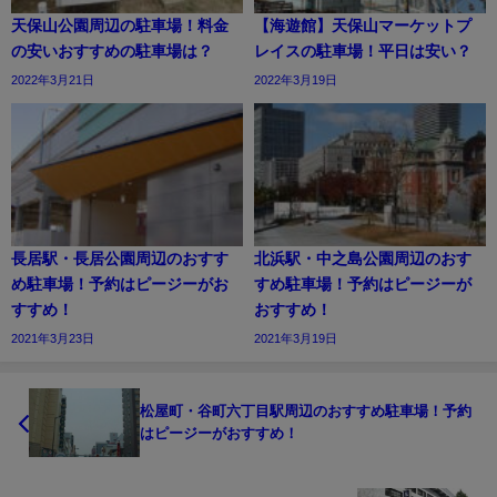
天保山公園周辺の駐車場！料金
【海遊館】天保山マーケットプ
の安いおすすめの駐車場は？
レイスの駐車場！平日は安い？
2022年3月21日
2022年3月19日
長居駅・長居公園周辺のおすす
北浜駅・中之島公園周辺のおす
め駐車場！予約はピージーがお
すめ駐車場！予約はピージーが
すすめ！
おすすめ！
2021年3月23日
2021年3月19日
松屋町・谷町六丁目駅周辺のおすすめ駐車場！予約
はピージーがおすすめ！