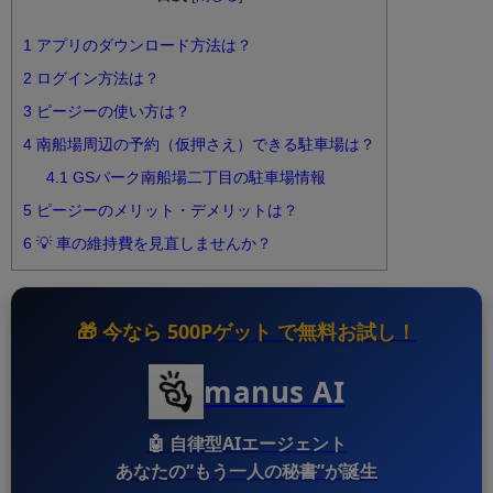
1
アプリのダウンロード方法は？
2
ログイン方法は？
3
ピージーの使い方は？
4
南船場周辺の予約（仮押さえ）できる駐車場は？
4.1
GSパーク南船場二丁目の駐車場情報
5
ピージーのメリット・デメリットは？
6
💡 車の維持費を見直しませんか？
🎁 今なら
500Pゲット
で無料お試し！
manus AI
🤖
自律型AIエージェント
あなたの“もう一人の秘書”が誕生