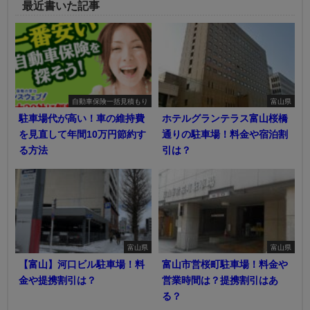
最近書いた記事
自動車保険一括見積もり
富山県
駐車場代が高い！車の維持費
ホテルグランテラス富山桜橋
を見直して年間10万円節約す
通りの駐車場！料金や宿泊割
る方法
引は？
富山県
富山県
【富山】河口ビル駐車場！料
富山市営桜町駐車場！料金や
金や提携割引は？
営業時間は？提携割引はあ
る？