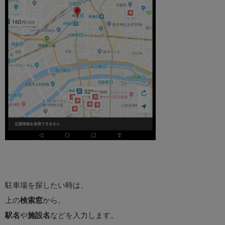
駐車場を探したい時は、
上の
検索窓
から、
駅名
や
施設名
などを入力します。