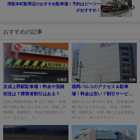
堺筋本町駅周辺のおすすめ駐車場！予約はピージー
がおすすめ！
おすすめの記事
台東区
天神
京成上野駅駐車場！料金や混雑
福岡パルコのアクセス＆駐車
状況は？障害者割引はある？
場！料金は安い？割引サービス
は？
京成上野駅駐車場に車で行く場合、 駐車
福岡パルコに車で行く場合、 駐車場の情
場の情報が気になりますよね。 料金、営
報が気になりますよね。 料金、営業時
業時間、混雑状況、 料金の無料割引サー
間、混雑状況、 お買い物による駐車料金
ビス、などなど。 そこ...
サービス、 車でのアクセス...