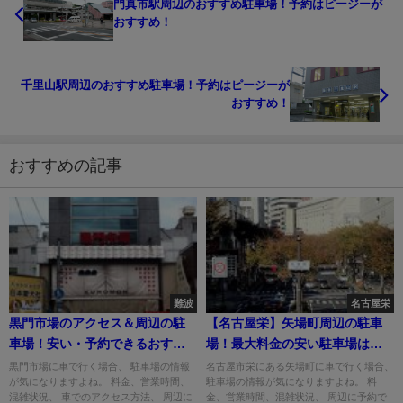
門真市駅周辺のおすすめ駐車場！予約はピージーが
おすすめ！
千里山駅周辺のおすすめ駐車場！予約はピージーが
おすすめ！
おすすめの記事
難波
名古屋栄
黒門市場のアクセス＆周辺の駐
【名古屋栄】矢場町周辺の駐車
車場！安い・予約できるおすす
場！最大料金の安い駐車場はど
めは？
こ？
黒門市場に車で行く場合、 駐車場の情報
名古屋市栄にある矢場町に車で行く場合、
が気になりますよね。 料金、営業時間、
駐車場の情報が気になりますよね。 料
混雑状況、 車でのアクセス方法、 周辺に
金、営業時間、混雑状況、 周辺に予約で