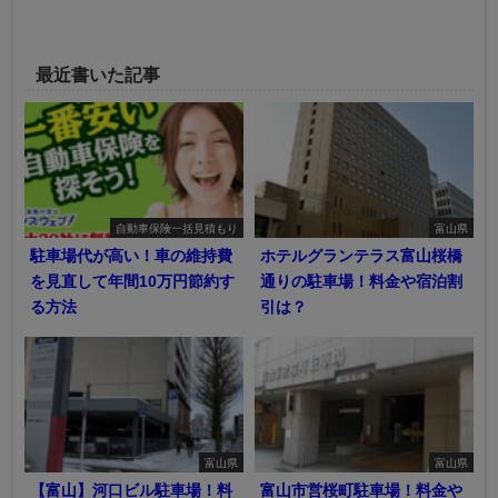
最近書いた記事
自動車保険一括見積もり
富山県
駐車場代が高い！車の維持費
ホテルグランテラス富山桜橋
を見直して年間10万円節約す
通りの駐車場！料金や宿泊割
る方法
引は？
富山県
富山県
【富山】河口ビル駐車場！料
富山市営桜町駐車場！料金や