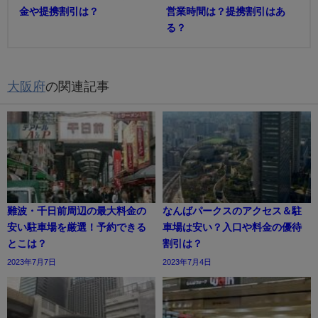
金や提携割引は？
営業時間は？提携割引はあ
る？
大阪府
の関連記事
難波・千日前周辺の最大料金の
なんばパークスのアクセス＆駐
安い駐車場を厳選！予約できる
車場は安い？入口や料金の優待
とこは？
割引は？
2023年7月7日
2023年7月4日