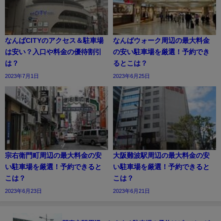
なんばCITYのアクセス＆駐車場
なんばウォーク周辺の最大料金
は安い？入口や料金の優待割引
の安い駐車場を厳選！予約でき
は？
るとこは？
2023年7月1日
2023年6月25日
宗右衛門町周辺の最大料金の安
大阪難波駅周辺の最大料金の安
い駐車場を厳選！予約できると
い駐車場を厳選！予約できると
こは？
こは？
2023年6月23日
2023年6月21日