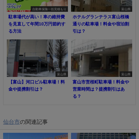
自動車保険一括見積もり
富山県
駐車場代が高い！車の維持費
ホテルグランテラス富山桜橋
を見直して年間10万円節約す
通りの駐車場！料金や宿泊割
る方法
引は？
富山県
富山県
【富山】河口ビル駐車場！料
富山市営桜町駐車場！料金や
金や提携割引は？
営業時間は？提携割引はあ
る？
仙台市
の関連記事