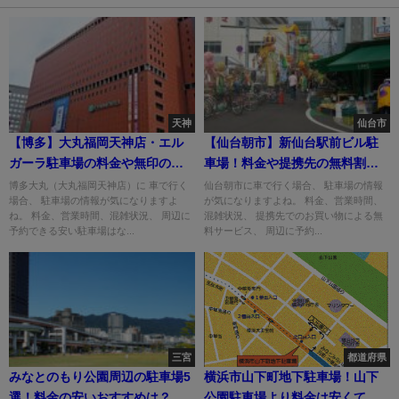
天神
仙台市
【博多】大丸福岡天神店・エル
【仙台朝市】新仙台駅前ビル駐
ガーラ駐車場の料金や無印の割
車場！料金や提携先の無料割引
引は？
は？
博多大丸（大丸福岡天神店）に 車で行く
仙台朝市に車で行く場合、 駐車場の情報
場合、 駐車場の情報が気になりますよ
が気になりますよね。 料金、営業時間、
ね。 料金、営業時間、混雑状況、 周辺に
混雑状況、 提携先でのお買い物による無
予約できる安い駐車場はな...
料サービス、 周辺に予約...
三宮
都道府県
みなとのもり公園周辺の駐車場5
横浜市山下町地下駐車場！山下
選！料金の安いおすすめは？
公園駐車場より料金は安くてお