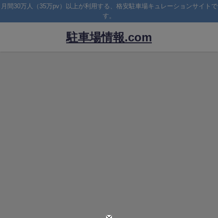
月間30万人（35万pv）以上が利用する、格安駐車場キュレーションサイトで
す。
駐車場情報.com