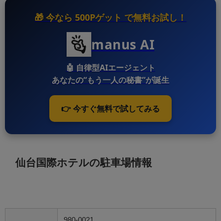
🎁 今なら
500Pゲット
で無料お試し！
manus AI
🤖
自律型AIエージェント
あなたの“もう一人の秘書”が誕生
👉 今すぐ無料で試してみる
仙台国際ホテルの駐車場情報
980-0021