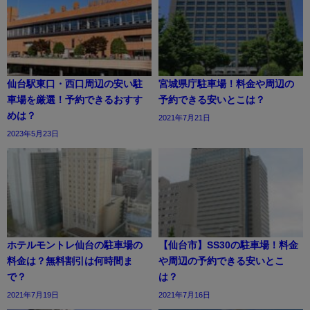
仙台駅東口・西口周辺の安い駐
宮城県庁駐車場！料金や周辺の
車場を厳選！予約できるおすす
予約できる安いとこは？
めは？
2021年7月21日
2023年5月23日
ホテルモントレ仙台の駐車場の
【仙台市】SS30の駐車場！料金
料金は？無料割引は何時間ま
や周辺の予約できる安いとこ
で？
は？
2021年7月19日
2021年7月16日