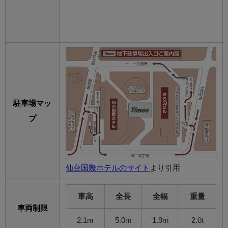
駐車場マッ
プ
仙台国際ホテルのサイト
より引用
車高
全長
全幅
重量
車両制限
2.1m
5.0m
1.9m
2.0t