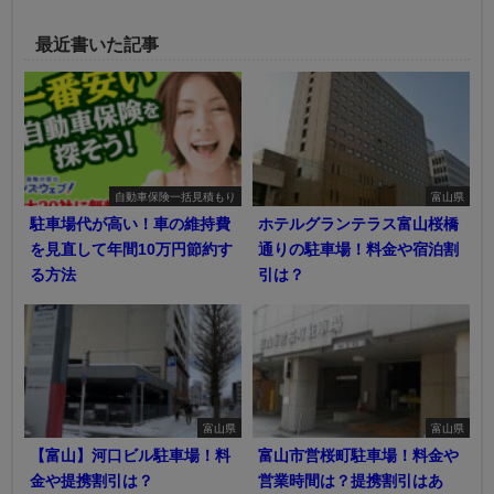
最近書いた記事
自動車保険一括見積もり
富山県
駐車場代が高い！車の維持費
ホテルグランテラス富山桜橋
を見直して年間10万円節約す
通りの駐車場！料金や宿泊割
る方法
引は？
富山県
富山県
【富山】河口ビル駐車場！料
富山市営桜町駐車場！料金や
金や提携割引は？
営業時間は？提携割引はあ