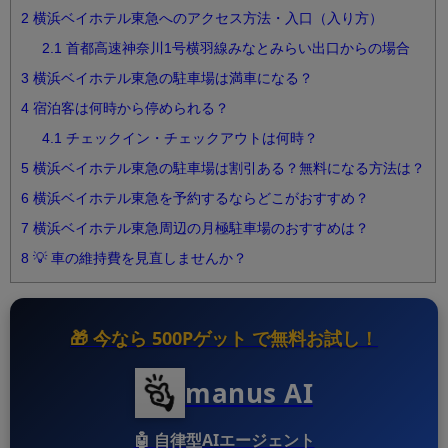
2
横浜ベイホテル東急へのアクセス方法・入口（入り方）
2.1
首都高速神奈川1号横羽線みなとみらい出口からの場合
3
横浜ベイホテル東急の駐車場は満車になる？
4
宿泊客は何時から停められる？
4.1
チェックイン・チェックアウトは何時？
5
横浜ベイホテル東急の駐車場は割引ある？無料になる方法は？
6
横浜ベイホテル東急を予約するならどこがおすすめ？
7
横浜ベイホテル東急周辺の月極駐車場のおすすめは？
8
💡 車の維持費を見直しませんか？
🎁 今なら
500Pゲット
で無料お試し！
manus AI
🤖
自律型AIエージェント