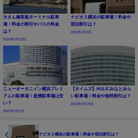
大さん橋客船ターミナル駐車
ナビオス横浜の駐車場！料金や
場！料金の割引やバスの料金
宿泊割引は？
は？
2022年3月4日
2022年3月10日
ニューオータニイン横浜プレミ
【タイムズ】HULICみなとみら
アムの駐車場！提携駐車場は安
い駐車場！料金や無料割引は？
い？
2022年2月25日
2022年3月1日
ナビオス横浜の駐車場！料金や宿泊割引は？