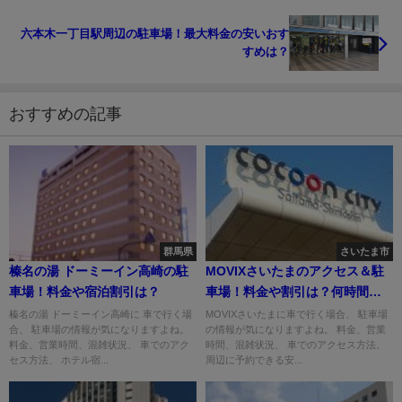
六本木一丁目駅周辺の駐車場！最大料金の安いおす
すめは？
おすすめの記事
群馬県
さいたま市
榛名の湯 ドーミーイン高崎の駐
MOVIXさいたまのアクセス＆駐
車場！料金や宿泊割引は？
車場！料金や割引は？何時間ま
で無料？
榛名の湯 ドーミーイン高崎に 車で行く場
MOVIXさいたまに車で行く場合、 駐車場
合、 駐車場の情報が気になりますよね。
の情報が気になりますよね。 料金、営業
料金、営業時間、混雑状況、 車でのアク
時間、混雑状況、 車でのアクセス方法、
セス方法、 ホテル宿...
周辺に予約できる安...