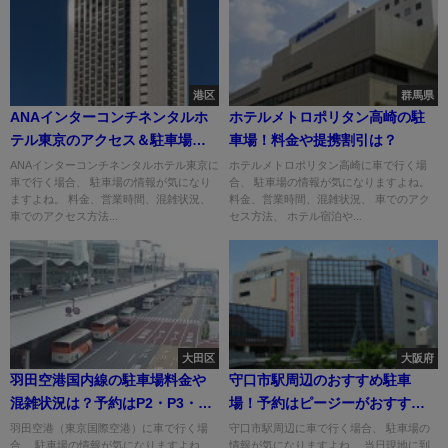
港区
群馬県
ANAインターコンチネンタルホ
ホテルメトロポリタン高崎の駐
テル東京のアクセス＆駐車場！
車場！料金や提携割引は？
料金は？
ANAインターコンチネンタルホテル東京に
ホテルメトロポリタン高崎に車で行く場
車で行く場合、 駐車場の情報が気になり
合、 駐車場の情報が気になりますよね。
ますよね。 料金、営業時間、混雑状況、
料金、営業時間、混雑状況、 車でのアク
車でのアクセス方法...
セス方法、 ホテル宿泊や...
大田区
大阪府
羽田空港国内線の駐車場料金や
守口市駅周辺のおすすめ駐車
混雑状況は？予約はP2・P3・P4
場！予約はピージーがおすす
から！
め！
羽田空港（東京国際空港）に車で行く場
守口市駅周辺に車で行く場合、 駐車場の
合、 駐車場の情報が気になりますよね。
情報が気になりますよね。 当日現地に到