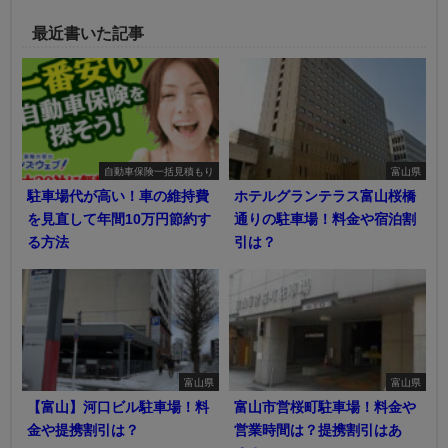
最近書いた記事
自動車保険一括見積もり
富山県
駐車場代が高い！車の維持費
ホテルグランテラス富山桜橋
を見直して年間10万円節約す
通りの駐車場！料金や宿泊割
る方法
引は？
富山県
富山県
【富山】河口ビル駐車場！料
富山市営桜町駐車場！料金や
金や提携割引は？
営業時間は？提携割引はあ