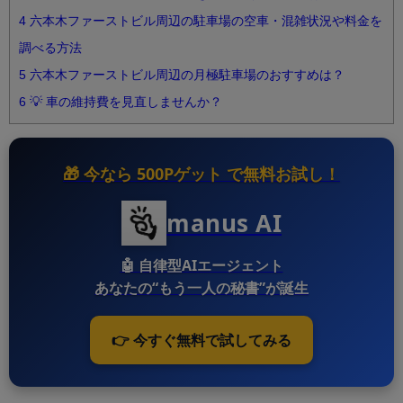
4
六本木ファーストビル周辺の駐車場の空車・混雑状況や料金を
調べる方法
5
六本木ファーストビル周辺の月極駐車場のおすすめは？
6
💡 車の維持費を見直しませんか？
🎁 今なら
500Pゲット
で無料お試し！
manus AI
🤖
自律型AIエージェント
あなたの“もう一人の秘書”が誕生
👉 今すぐ無料で試してみる