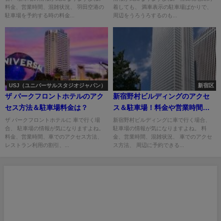
料金、営業時間、混雑状況、 羽田空港の
着しても、 満車表示の駐車場ばかりで、
駐車場を予約する時の料金...
周辺をうろうろするのも...
USJ（ユニバーサルスタジオジャパン）
新宿区
ザ パークフロントホテルのアク
新宿野村ビルディングのアクセ
セス方法＆駐車場料金は？
ス＆駐車場！料金や営業時間・
入り方は？
ザ パークフロントホテルに 車で行く場
新宿野村ビルディングに車で行く場合、
合、 駐車場の情報が気になりますよね。
駐車場の情報が気になりますよね。 料
料金、営業時間、車でのアクセス方法、
金、営業時間、混雑状況、 車でのアクセ
レストラン利用の割引、...
ス方法、 周辺に予約できる...