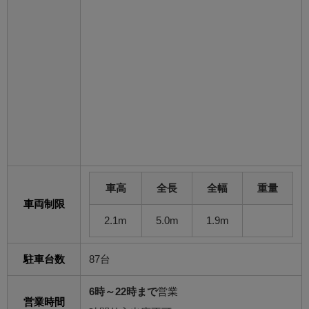
車高
全長
全幅
重量
車両制限
2.1m
5.0m
1.9m
駐車台数
87台
6時～22時まで
営業
営業時間