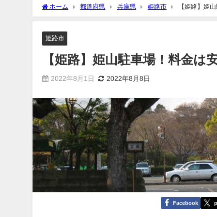
ホーム
都道府県
兵庫県
姫路市
【姫路】姫山
姫路市
【姫路】姫山駐車場！料金は
2022年8月1日
2022年8月8日
Facebook
p