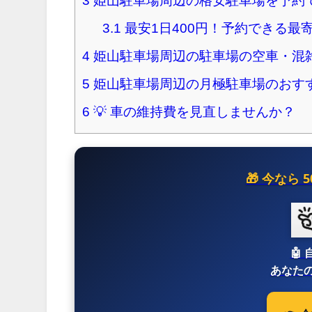
3
姫山駐車場周辺の格安駐車場を予約
3.1
最安1日400円！予約できる最
4
姫山駐車場周辺の駐車場の空車・混
5
姫山駐車場周辺の月極駐車場のおす
6
💡 車の維持費を見直しませんか？
🎁 今なら
🤖
あなたの