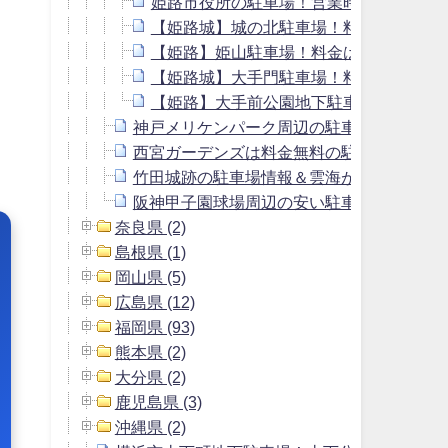
姫路市役所の駐車場！営業時間は？料金
【姫路城】城の北駐車場！料金は安い？
【姫路】姫山駐車場！料金は安い？営業
【姫路城】大手門駐車場！料金は安い？
【姫路】大手前公園地下駐車場！料金や
神戸メリケンパーク周辺の駐車場＆料金の
西宮ガーデンズは料金無料の駐車場？周辺
竹田城跡の駐車場情報＆雲海が見れる2つ
阪神甲子園球場周辺の安い駐車場＆予約で
奈良県 (2)
島根県 (1)
岡山県 (5)
広島県 (12)
福岡県 (93)
熊本県 (2)
大分県 (2)
鹿児島県 (3)
沖縄県 (2)