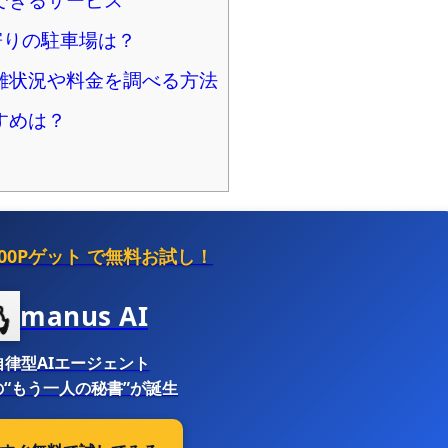
できるサービス
寄りの駐車場は？
雑状況や料金を調べる方法
すめは？
500Pゲット
で無料お試し！
manus AI
自律型AIエージェント
“もう一人の秘書”が誕生