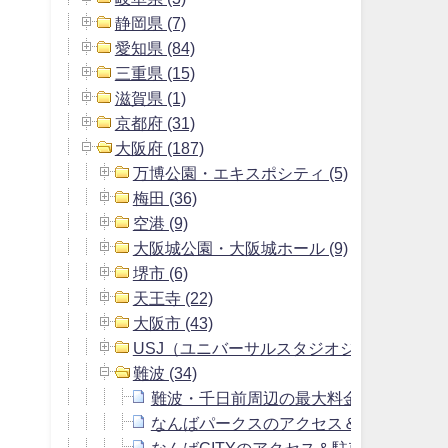
静岡県 (7)
愛知県 (84)
三重県 (15)
滋賀県 (1)
京都府 (31)
大阪府 (187)
万博公園・エキスポシティ (5)
梅田 (36)
空港 (9)
大阪城公園・大阪城ホール (9)
堺市 (6)
天王寺 (22)
大阪市 (43)
USJ（ユニバーサルスタジオジャパン） (9)
難波 (34)
難波・千日前周辺の最大料金の安い駐車
なんばパークスのアクセス＆駐車場は安
なんばCITYのアクセス＆駐車場は安い