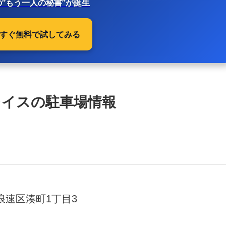
“もう一人の秘書”が誕生
 今すぐ無料で試してみる
レイスの駐車場情報
浪速区湊町1丁目3