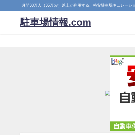
月間30万人（35万pv）以上が利用する、格安駐車場キュレーシ
駐車場情報.com