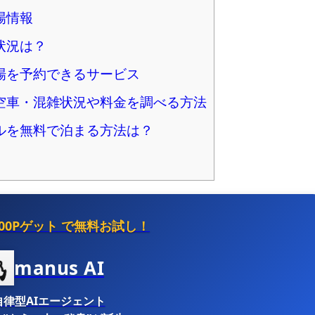
場情報
状況は？
場を予約できるサービス
空車・混雑状況や料金を調べる方法
ルを無料で泊まる方法は？
500Pゲット
で無料お試し！
manus AI
自律型AIエージェント