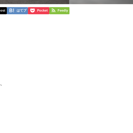
ost
はてブ
Pocket
Feedly
、