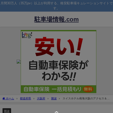
月間30万人（35万pv）以上が利用する、格安駐車場キュレーションサイトで
す。
駐車場情報.com
ホーム
都道府県
大阪府
難波
スイスホテル南海大阪のアクセス＆駐
車場！入口や料金の優待割引は？
難波