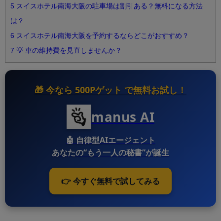
5
スイスホテル南海大阪の駐車場は割引ある？無料になる方法
は？
6
スイスホテル南海大阪を予約するならどこがおすすめ？
7
💡 車の維持費を見直しませんか？
🎁 今なら
500Pゲット
で無料お試し！
manus AI
🤖
自律型AIエージェント
あなたの“もう一人の秘書”が誕生
👉 今すぐ無料で試してみる