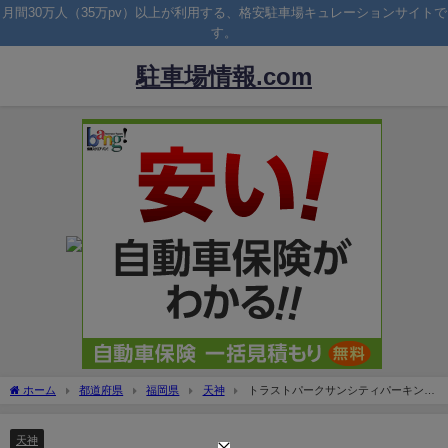
月間30万人（35万pv）以上が利用する、格安駐車場キュレーションサイトで
す。
駐車場情報.com
ホーム
都道府県
福岡県
天神
トラストパークサンシティパーキング
天神の駐車場料金や提携割引は？
天神