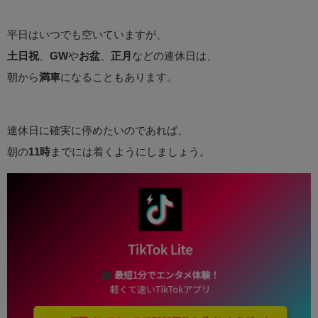
平日はいつでも空いていますが、
土日祝
、
GW
や
お盆
、
正月
などの連休日は、
朝から
満車
になることもあります。
連休日に確実に停めたいのであれば、
朝の
11時
までには着くようにしましょう。