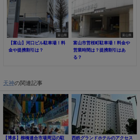
富山県
富山県
【富山】河口ビル駐車場！料
富山市営桜町駐車場！料金や
金や提携割引は？
営業時間は？提携割引はあ
る？
天神
の関連記事
【博多】柳橋連合市場周辺の駐
西鉄グランドホテルのアクセス