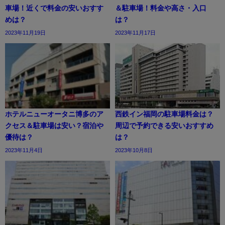
車場！近くで料金の安いおすす
＆駐車場！料金や高さ・入口
めは？
は？
2023年11月19日
2023年11月17日
ホテルニューオータニ博多のア
西鉄イン福岡の駐車場料金は？
クセス＆駐車場は安い？宿泊や
周辺で予約できる安いおすすめ
優待は？
は？
2023年11月4日
2023年10月8日