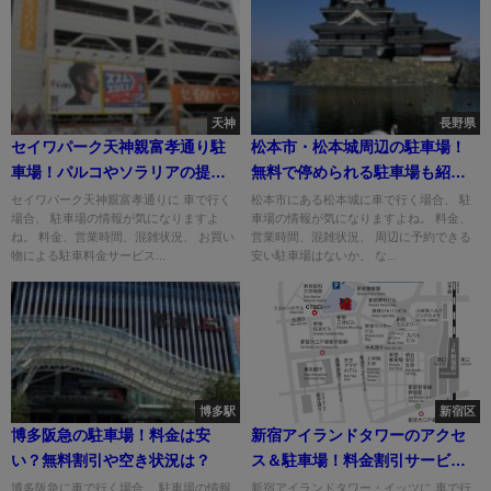
天神
長野県
セイワパーク天神親富孝通り駐
松本市・松本城周辺の駐車場！
車場！パルコやソラリアの提携
無料で停められる駐車場も紹
割引は？
介！
セイワパーク天神親富孝通りに 車で行く
松本市にある松本城に車で行く場合、 駐
場合、 駐車場の情報が気になりますよ
車場の情報が気になりますよね。 料金、
ね。 料金、営業時間、混雑状況、 お買い
営業時間、混雑状況、 周辺に予約できる
物による駐車料金サービス...
安い駐車場はないか、 な...
博多駅
新宿区
博多阪急の駐車場！料金は安
新宿アイランドタワーのアクセ
い？無料割引や空き状況は？
ス＆駐車場！料金割引サービス
や入口は？
博多阪急に車で行く場合、 駐車場の情報
新宿アイランドタワー・イッツに 車で行