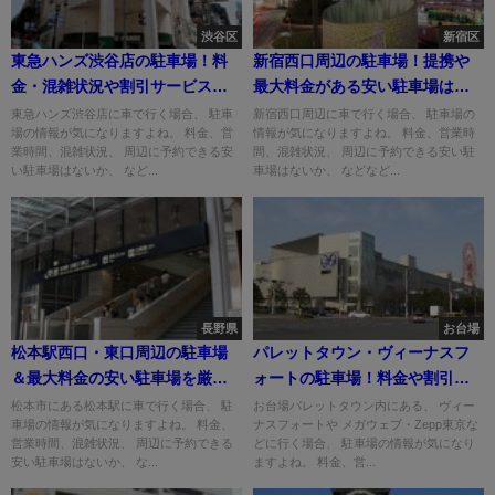
渋谷区
新宿区
東急ハンズ渋谷店の駐車場！料
新宿西口周辺の駐車場！提携や
金・混雑状況や割引サービス
最大料金がある安い駐車場はど
は？
こ？
東急ハンズ渋谷店に車で行く場合、 駐車
新宿西口周辺に車で行く場合、 駐車場の
場の情報が気になりますよね。 料金、営
情報が気になりますよね。 料金、営業時
業時間、混雑状況、 周辺に予約できる安
間、混雑状況、 周辺に予約できる安い駐
い駐車場はないか、 など...
車場はないか、 などなど...
長野県
お台場
松本駅西口・東口周辺の駐車場
パレットタウン・ヴィーナスフ
＆最大料金の安い駐車場を厳
ォートの駐車場！料金や割引
選！
は？
松本市にある松本駅に車で行く場合、 駐
お台場パレットタウン内にある、 ヴィー
車場の情報が気になりますよね。 料金、
ナスフォートや メガウェブ・Zepp東京な
営業時間、混雑状況、 周辺に予約できる
どに行く場合、 駐車場の情報が気になり
安い駐車場はないか、 な...
ますよね。 料金、営...