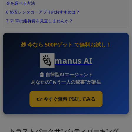
金を調べる方法
6
格安レンタカーアプリのおすすめは？
7
💡 車の維持費を見直しませんか？
🎁 今なら
500Pゲット
で無料お試し！
manus AI
🤖
自律型AIエージェント
あなたの“もう一人の秘書”が誕生
👉 今すぐ無料で試してみる
トラストパークサンシティパーキング