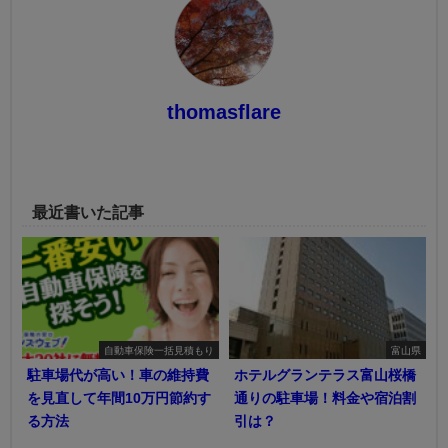
thomasflare
最近書いた記事
自動車保険一括見積もり
富山県
駐車場代が高い！車の維持費
ホテルグランテラス富山桜橋
を見直して年間10万円節約す
通りの駐車場！料金や宿泊割
る方法
引は？