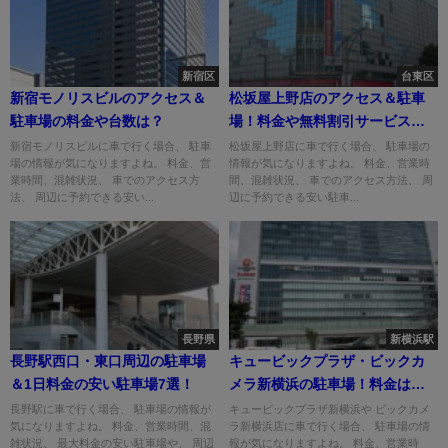
新宿区
台東区
新宿モノリスビルのアクセス＆
松坂屋上野店のアクセス＆駐車
駐車場の料金や台数は？
場！料金や無料割引サービス
は？
新宿モノリスビルに車で行く場合、 駐車
松坂屋上野店に車で行く場合、 駐車場の
場の情報が気になりますよね。 料金、営
情報が気になりますよね。 料金、営業時
業時間、混雑状況、 車でのアクセス方
間、混雑状況、 車でのアクセス方法、 周
法、 周辺に予約できる安い...
辺に予約できる安い駐車...
長野県
新横浜駅
長野駅西口・東口周辺の駐車場
キュービックプラザ・ビックカ
＆1日料金の安い駐車場7選！
メラ新横浜の駐車場！料金は無
料？
長野駅に車で行く場合、 駐車場の情報が
キュービックプラザ新横浜や ビックカメ
気になりますよね。 料金、営業時間、混
ラ新横浜店に車で行く場合、 駐車場の情
雑状況、 最大料金の安い駐車場や、 周辺
報が気になりますよね。 料金、営業時