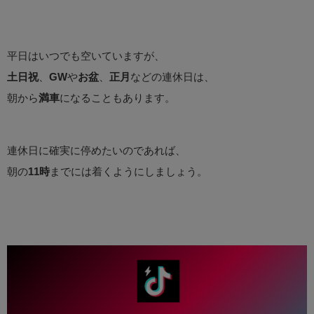
平日はいつでも空いていますが、
土日祝
、
GW
や
お盆
、
正月
などの連休日は、
朝から
満車
になることもあります。
連休日に確実に停めたいのであれば、
朝の
11時
までには着くようにしましょう。