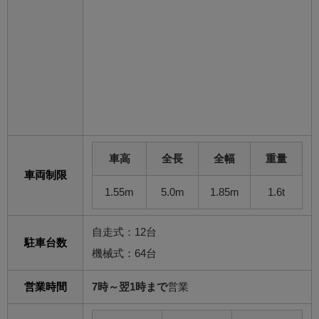
車高
全長
全幅
重量
車両制限
1.55m
5.0m
1.85m
1.6t
自走式：12台
駐車台数
機械式：64台
営業時間
7時～翌1時まで
営業