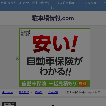
月間30万人（35万pv）以上が利用する、格安駐車場キュレーションサイトで
す。
駐車場情報.com
ホーム
都道府県
愛知県
名古屋栄
【名古屋栄】昭栄パークの駐車場
料金は安い？松坂屋の提携割引は？
名古屋栄