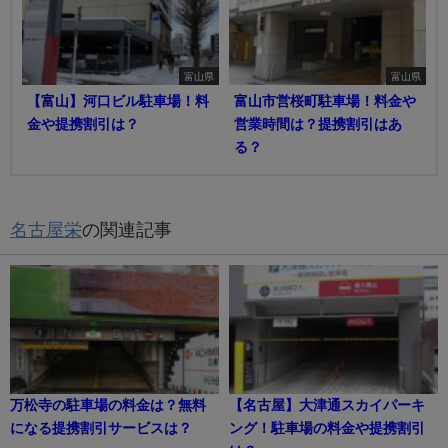
富山県
富山県
【富山】河口ビル駐車場！料
富山市営桜町駐車場！料金や
金や提携割引は？
営業時間は？提携割引はあ
る？
名古屋栄
の関連記事
万松寺の駐車場の料金は？無料
【名古屋】大津通スカイパーキ
になる提携割引サービスは？
ング！駐車場の料金や提携割引