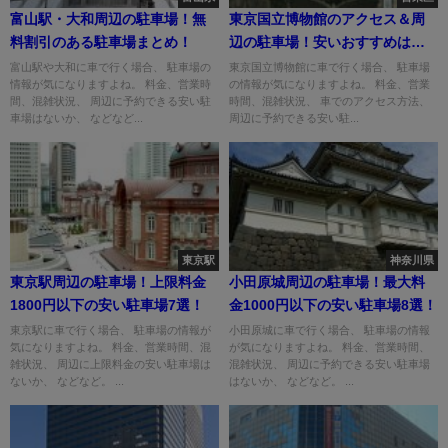
富山駅・大和周辺の駐車場！無
東京国立博物館のアクセス＆周
料割引のある駐車場まとめ！
辺の駐車場！安いおすすめはど
こ？
富山駅や大和に車で行く場合、 駐車場の
東京国立博物館に車で行く場合、 駐車場
情報が気になりますよね。 料金、営業時
の情報が気になりますよね。 料金、営業
間、混雑状況、 周辺に予約できる安い駐
時間、混雑状況、 車でのアクセス方法、
車場はないか、 などなど...
周辺に予約できる安い駐...
東京駅
神奈川県
東京駅周辺の駐車場！上限料金
小田原城周辺の駐車場！最大料
1800円以下の安い駐車場7選！
金1000円以下の安い駐車場8選！
東京駅に車で行く場合、 駐車場の情報が
小田原城に車で行く場合、 駐車場の情報
気になりますよね。 料金、営業時間、混
が気になりますよね。 料金、営業時間、
雑状況、 周辺に上限料金の安い駐車場は
混雑状況、 周辺に予約できる安い駐車場
ないか、 などなど。 ...
はないか、 などなど。 ...