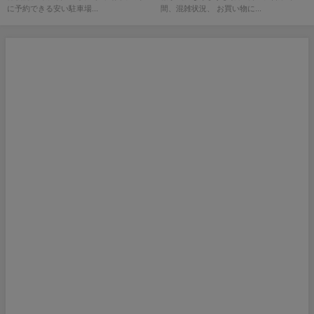
に予約できる安い駐車場...
間、混雑状況、 お買い物に...