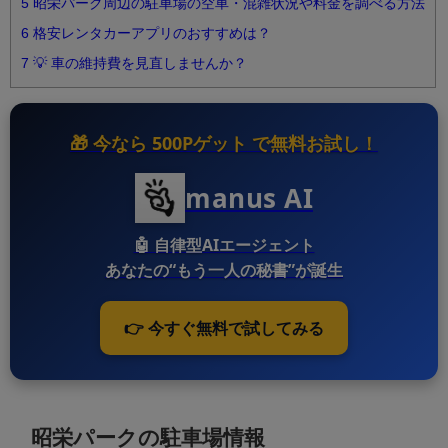
5
昭栄パーク周辺の駐車場の空車・混雑状況や料金を調べる方法
6
格安レンタカーアプリのおすすめは？
7
💡 車の維持費を見直しませんか？
🎁 今なら
500Pゲット
で無料お試し！
manus AI
🤖
自律型AIエージェント
あなたの“もう一人の秘書”が誕生
👉 今すぐ無料で試してみる
昭栄パークの駐車場情報