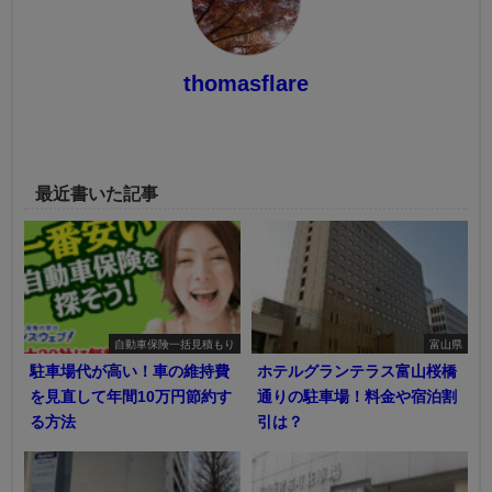
thomasflare
最近書いた記事
自動車保険一括見積もり
富山県
駐車場代が高い！車の維持費
ホテルグランテラス富山桜橋
を見直して年間10万円節約す
通りの駐車場！料金や宿泊割
る方法
引は？