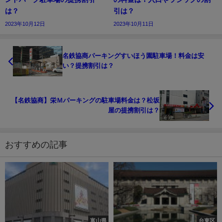
は？
引は？
2023年10月12日
2023年10月11日
名鉄協商パーキングすいほう園駐車場！料金は安
い？提携割引は？
【名鉄協商】栄Ｍパーキングの駐車場料金は？松坂
屋の提携割引は？
おすすめの記事
富山県
台東区