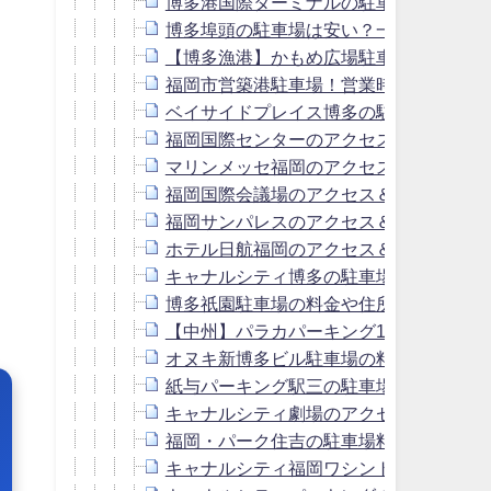
博多港国際ターミナルの駐車場！料金は
博多埠頭の駐車場は安い？一泊・連泊の
【博多漁港】かもめ広場駐車場！最大料
福岡市営築港駐車場！営業時間・最大料
ベイサイドプレイス博多の駐車場！料金
福岡国際センターのアクセス＆駐車場！
マリンメッセ福岡のアクセス＆駐車場の
福岡国際会議場のアクセス＆駐車場！料
福岡サンパレスのアクセス＆駐車場の予
ホテル日航福岡のアクセス＆駐車場！料
キャナルシティ博多の駐車場は無料？周
博多祇園駐車場の料金や住所は？周辺の
【中州】パラカパーキング103の駐車場
オヌキ新博多ビル駐車場の料金は？キャ
紙与パーキング駅三の駐車場料金は？キ
キャナルシティ劇場のアクセス＆駐車場
福岡・パーク住吉の駐車場料金は？キャ
キャナルシティ福岡ワシントンホテルの