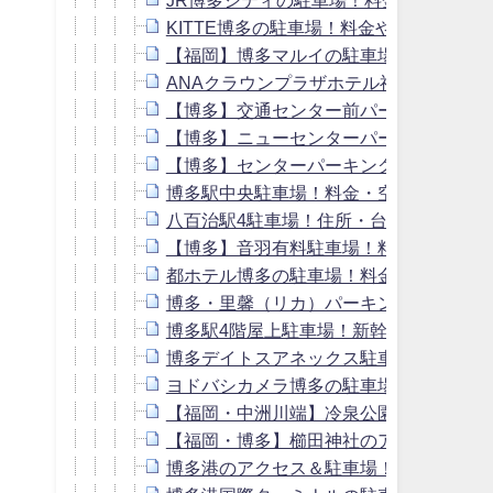
KITTE博多の駐車場！料金や提携割引
【福岡】博多マルイの駐車場！料金や提
ANAクラウンプラザホテル福岡の駐車場
【博多】交通センター前パーキングの駐
【博多】ニューセンターパーキングの駐
【博多】センターパーキングの駐車場！
博多駅中央駐車場！料金・空き状況や提
八百治駅4駐車場！住所・台数・料金や
【博多】音羽有料駐車場！料金や提携割
都ホテル博多の駐車場！料金や提携割引
博多・里馨（リカ）パーキングセンター
博多駅4階屋上駐車場！新幹線割引はあ
博多デイトスアネックス駐車場！博多阪
ヨドバシカメラ博多の駐車場！入り口や
【福岡・中洲川端】冷泉公園の駐車場！
【福岡・博多】櫛田神社のアクセス＆周
博多港のアクセス＆駐車場！24時間・連