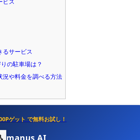
ービス
きるサービス
寄りの駐車場は？
状況や料金を調べる方法
500Pゲット
で無料お試し！
manus AI