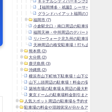
キャナルシティパーキングの駐車場料金
【福岡博多・祇園】シーサーパーキング
グランドハイアット福岡のアクセス＆駐
福岡市 (7)
小倉駅北口・南口周辺の駐車場！一泊料金
福岡天神・中州周辺のデパート・百貨店の
リバーウォーク北九州の駐車場＆周辺の料
天神周辺の格安駐車場！打ち止め料金900
熊本県 (2)
大分県 (2)
鹿児島県 (3)
沖縄県 (2)
横浜市山下町地下駐車場！山下公園駐車場よ
山下ふ頭周辺の駐車場！料金の安いおすすめ
築地市場の駐車場＆周辺の最大料金1800円以
東京ドームの駐車場料金割引まとめ＆周辺の安
人気スポット周辺の駐車場を予約する方法 (2)
駐車場の料金や混雑状況が分かるアプリ (1)