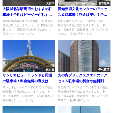
大阪市
名古屋栄
大阪城北詰駅周辺のおすすめ駐
愛知芸術文化センターのアクセ
車場！予約はピージーがおすす
ス＆駐車場！料金は安い？予約
め！
できる？
大阪城北詰駅に車で行く場合、 駐車場の
愛知芸術文化センターに車で行く場合、
情報が気になりますよね。 当日現地に到
駐車場の情報が気になりますよね。 料
着しても、 満車表示の駐車場ばかりで、
金、営業時間、混雑状況、 車でのアクセ
周辺をうろうろするのも...
ス方法、 周辺に予約できる...
東京都
千代田区
サンリオピューロランドと周辺
丸の内ブリックスクエアのアク
の駐車場！料金無料の裏技はあ
セス＆駐車場の料金や無料割引
る？
は？
サンリオピューロランドに車で行く場合、
丸の内ブリックスクエアに車で行く場合、
駐車場の情報が気になりますよね。 料
駐車場の情報が気になりますよね。 料
金、営業時間、混雑状況、 周辺に無料の
金、営業時間、混雑状況、 車でのアクセ
駐車場はないか、 などな...
ス方法、 お買い物による...