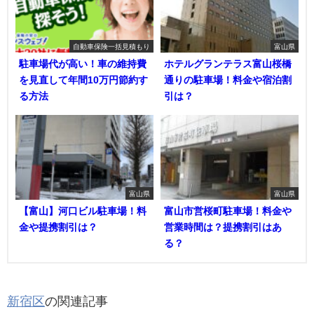
自動車保険一括見積もり
富山県
駐車場代が高い！車の維持費
ホテルグランテラス富山桜橋
を見直して年間10万円節約す
通りの駐車場！料金や宿泊割
る方法
引は？
富山県
富山県
【富山】河口ビル駐車場！料
富山市営桜町駐車場！料金や
金や提携割引は？
営業時間は？提携割引はあ
る？
新宿区
の関連記事