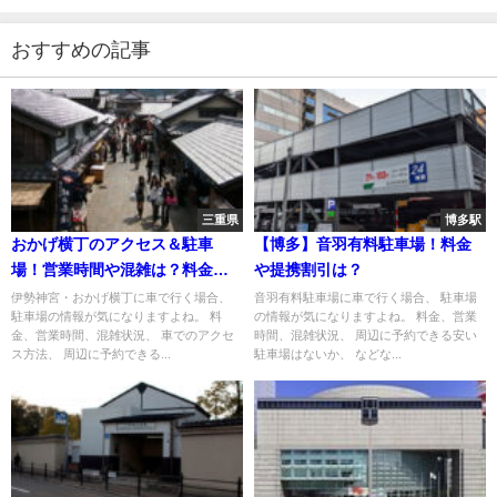
おすすめの記事
三重県
博多駅
おかげ横丁のアクセス＆駐車
【博多】音羽有料駐車場！料金
場！営業時間や混雑は？料金は
や提携割引は？
無料？
伊勢神宮・おかげ横丁に車で行く場合、
音羽有料駐車場に車で行く場合、 駐車場
駐車場の情報が気になりますよね。 料
の情報が気になりますよね。 料金、営業
金、営業時間、混雑状況、 車でのアクセ
時間、混雑状況、 周辺に予約できる安い
ス方法、 周辺に予約できる...
駐車場はないか、 などな...