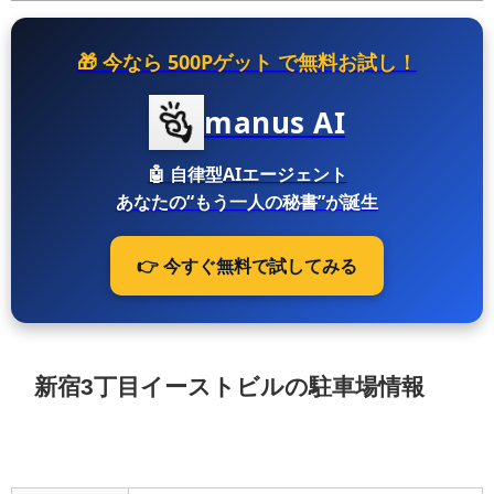
🎁 今なら
500Pゲット
で無料お試し！
manus AI
🤖
自律型AIエージェント
あなたの“もう一人の秘書”が誕生
👉 今すぐ無料で試してみる
新宿3丁目イーストビルの駐車場情報