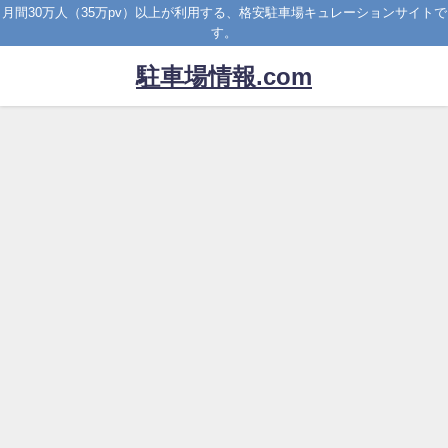
月間30万人（35万pv）以上が利用する、格安駐車場キュレーションサイトで
す。
駐車場情報.com