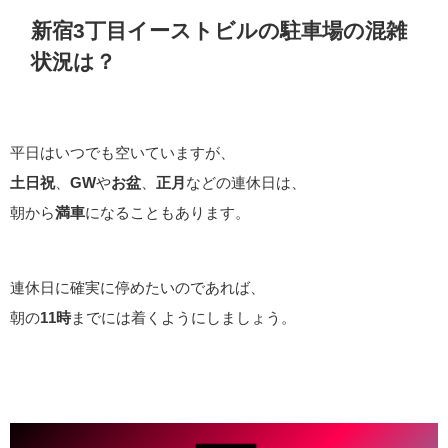
新宿3丁目イーストビルの駐車場の混雑
状況は？
平日はいつでも空いていますが、
土日祝
、
GW
や
お盆
、
正月
などの連休日は、
朝から
満車
になることもあります。
連休日に確実に停めたいのであれば、
朝の
11時
までには着くようにしましょう。