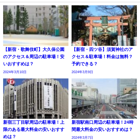
【新宿・歌舞伎町】大久保公園
【新宿・四ツ谷】須賀神社のア
のアクセス＆周辺の駐車場！安
クセス＆駐車場！料金は無料？
いおすすめは？
予約できる？
2024年3月10日
2024年3月9日
新宿三丁目駅周辺の駐車場！上
新宿駅南口周辺の駐車場！24時
限のある最大料金の安いおすす
間最大料金の安いおすすめは？
めは？
2024年3月7日