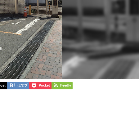
ost
はてブ
Pocket
Feedly