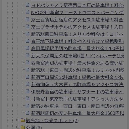
ヨドバシカメラ新宿西口本店の駐車場！料金や
NPC24H新宿ファーストウエストパーキング
京王百貨店新宿店のアクセス＆駐車場！料金や
京王プラザホテルのアクセス＆駐車場！入口や
新宿駅西口駐車場！入り方や料金は？ヨドバシ
京王地下駐車場！料金や入り方は？提携割引は
高田馬場駅周辺の駐車場！最大料金1200円以
新大久保周辺の駐車場6選！ドンキホーテは最
西新宿周辺の駐車場！最大料金のある安い駐車
新宿駅（東口）周辺の駐車場！ルミネの提携割
新宿西口周辺の駐車場！提携や最大料金がある
新宿御苑（大木戸）の駐車場＆アクセス方法！
伊勢丹新宿の駐車場！サブナードの駐車場とど
【新宿】東京都庁の駐車場！アクセス方法や入
新宿の駐車場！西口・東口・南口周辺の無料割
新宿駅周辺の安い駐車場！最大料金1600円以下
観光地・観光スポット (2)
公園 (3)