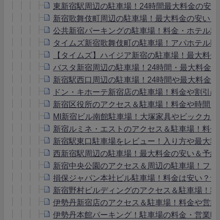
東新宿駅周辺の駐車場！24時間最大料金の安
新宿歌舞伎町周辺の駐車場！最大料金の安い・
公共新宿パーキングの駐車場！料金・ホテル利
タイムズ新宿歌舞伎町の駐車場！アパホテル歌
【タイムズ】ハイジア新宿の駐車場！最大料金
バスタ新宿周辺の駐車場！24時間・最大料金
新宿駅西口周辺の駐車場！24時間や最大料金
ドン・キホーテ新宿店の駐車場！料金や割引は
新宿区役所のアクセス＆駐車場！料金や時間・
MI新宿ビル南館駐車場！大塚家具やビックカ
新宿ルミネ・エストのアクセス＆駐車場！料金
新宿駅東口駐車場をレビュー！入り方や最大料
西新宿駅周辺の駐車場！最大料金の安い＆予約
新宿中央公園のアクセス＆周辺の駐車場！ファ
損保ジャパン本社ビル駐車場！料金は安い？予
新宿野村ビルディングのアクセス＆駐車場！料
伊勢丹新宿店のアクセス＆駐車場！料金や営業
伊勢丹本館パーキング！駐車場の料金・営業時