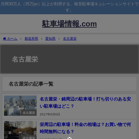
月間30万人（35万pv）以上が利用する、格安駐車場キュレーションサイトで
す。
駐車場情報.com
ホーム
都道府県
愛知県
名古屋栄
名古屋栄
名古屋栄の記事一覧
名古屋栄・錦周辺の駐車場！打ち切りのある安
い駐車場はどこ？
名古屋栄
2017年6月6日
栄周辺の駐車場！料金の相場は？お買い物で何
時間無料になる？
名古屋栄