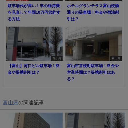
駐車場代が高い！車の維持費
ホテルグランテラス富山桜橋
を見直して年間10万円節約す
通りの駐車場！料金や宿泊割
る方法
引は？
富山県
富山県
【富山】河口ビル駐車場！料
富山市営桜町駐車場！料金や
金や提携割引は？
営業時間は？提携割引はあ
る？
富山県
の関連記事