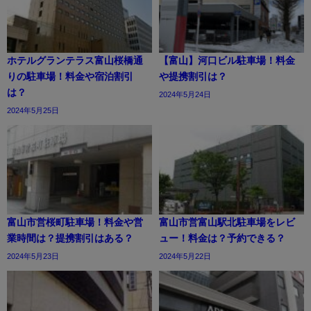
ホテルグランテラス富山桜橋通
【富山】河口ビル駐車場！料金
りの駐車場！料金や宿泊割引
や提携割引は？
は？
2024年5月24日
2024年5月25日
富山市営桜町駐車場！料金や営
富山市営富山駅北駐車場をレビ
業時間は？提携割引はある？
ュー！料金は？予約できる？
2024年5月23日
2024年5月22日