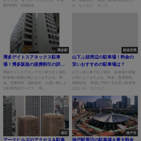
開門時間、混雑状況...
か、などなど。 そこで、...
博多駅
都道府県
博多デイトスアネックス駐車
山下ふ頭周辺の駐車場！料金の
場！博多阪急の提携割引の詳細
安いおすすめの駐車場は？
は？
博多デイトスアネックスに車で行く場合、
山下ふ頭に車で行く場合、 駐車場の情報
駐車場の情報が気になりますよね。 料
が気になりますよね。 料金、営業時間、
金、営業時間、混雑状況、 お買い物によ
混雑状況、 周辺に予約できる安い駐車場
る駐車料金サービス、 周...
はないか、 などなど。 ...
港区
神戸市
アークヒルズのアクセス＆駐車
神戸駅周辺の駐車場＆最大料金