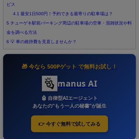
ビス
4.1
最安1日500円！予約できる最寄りの駐車場は？
5
チューゲキ駅前パーキング周辺の駐車場の空車・混雑状況や料
金を調べる方法
6
💡 車の維持費を見直しませんか？
🎁 今なら
500Pゲット
で無料お試し！
manus AI
🤖
自律型AIエージェント
あなたの“もう一人の秘書”が誕生
👉 今すぐ無料で試してみる