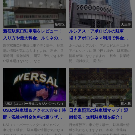
新宿区
天王寺
新宿駅東口駐車場をレビュー！
ルシアス・アポロビルの駐車
入り方や最大料金、ルミネの割
場！アポロシネマ利用で料金の
引は？
割引は？
新宿駅東口駐車場に車で行く場合、 駐車
あべのルシアスや、 アポロビル内にある
場の情報が気になりますよね。 料金、営
アポロシネマに 車で行く場合、 駐車場の
業時間、混雑状況、 周辺に予約できる安
情報が気になりますよね。 料金、営業時
い駐車場はないか、 など...
間、混雑状況、 周辺に...
USJ（ユニバーサルスタジオジャパン）
栃木県
USJの駐車場＆アクセス方法！時
日光東照宮の駐車場マップ！混
間・混雑や料金無料の裏ワザ
雑状況・無料駐車場を紹介！
は？
USJ（ユニバーサルスタジオジャパン）に
日光東照宮に車で行く場合、 駐車場の情
車で行く場合、 駐車場の情報が気になり
報が気になりますよね。 料金、営業時
ますよね。 車でのアクセス方法、 料金、
間、混雑状況、 周辺に無料駐車場はない