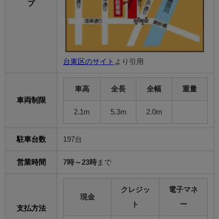
プ
台東区のサイト
より引用
車高
全長
全幅
重量
車両制限
2.1m
5.3m
2.0m
駐車台数
197台
営業時間
7時～23時
まで
クレジッ
電子マネ
現金
ト
ー
支払方法