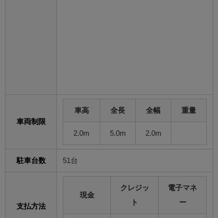
車高
全長
全幅
重量
車両制限
2.0m
5.0m
2.0m
駐車台数
51台
クレジッ
電子マネ
現金
ト
ー
支払方法