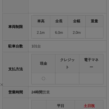
車高
全長
全幅
重量
車両制限
2.1m
6.0m
2.0m
駐車台数
101台
クレジッ
電子マネ
現金
ト
ー
支払方法
〇
営業時間
24時間
営業
平日
土日祝