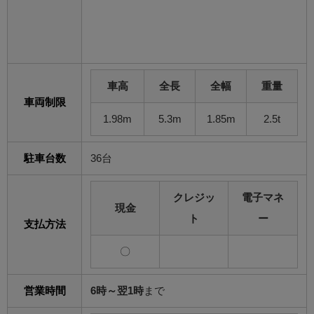
車高
全長
全幅
重量
車両制限
1.98m
5.3m
1.85m
2.5t
駐車台数
36台
クレジッ
電子マネ
現金
ト
ー
支払方法
〇
営業時間
6時～翌1時
まで