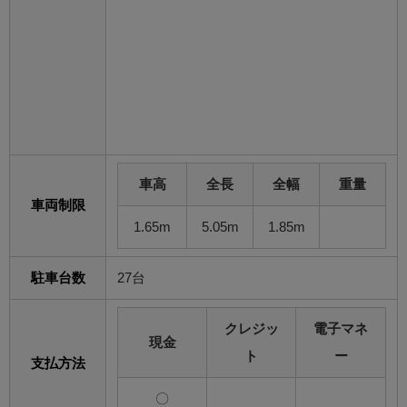
車高
全長
全幅
重量
車両制限
1.65m
5.05m
1.85m
駐車台数
27台
クレジッ
電子マネ
現金
ト
ー
支払方法
〇