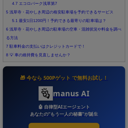
4.7
エコロパーク浅草第7
5
浅草寺・花やしき周辺の格安駐車場を予約できるサービス
5.1
最安1日1200円！予約できる最寄りの駐車場は？
6
浅草寺・花やしき周辺の駐車場の空車・混雑状況や料金を調べ
る方法
7
駐車料金の支払いはクレジットカードで！
8
💡 車の維持費を見直しませんか？
🎁 今なら
500Pゲット
で無料お試し！
manus AI
🤖
自律型AIエージェント
あなたの“もう一人の秘書”が誕生