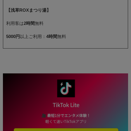
【浅草ROXまつり湯】
利用客は
2時間
無料
5000円
以上ご利用：
4時間
無料