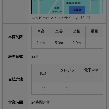
エムビーオフィスのサイトより引用
車高
全長
全幅
重量
車両制限
2.4m
5.0m
2.0m
駐車台数
22台
クレジッ
電子マネ
現金
ト
ー
支払方法
〇
〇
営業時間
24時間
営業