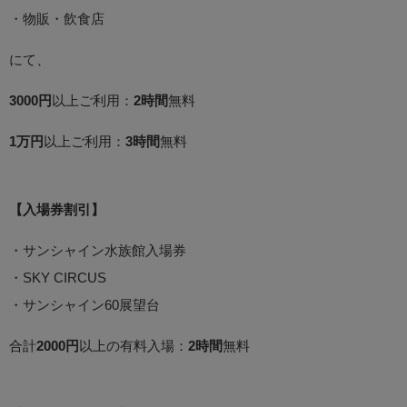
・物販・飲食店
にて、
3000円
以上ご利用：
2時間
無料
1万円
以上ご利用：
3時間
無料
【入場券割引】
・サンシャイン水族館入場券
・SKY CIRCUS
・サンシャイン60展望台
合計
2000円
以上の有料入場：
2時間
無料