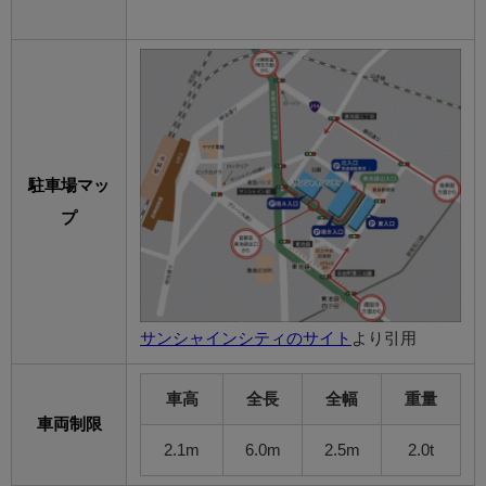
駐車場マッ
プ
サンシャインシティのサイト
より引用
車高
全長
全幅
重量
車両制限
2.1m
6.0m
2.5m
2.0t