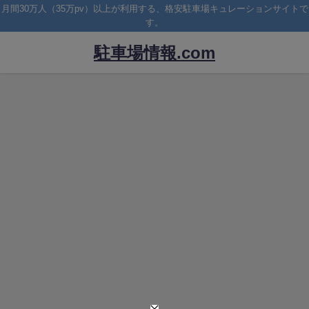
月間30万人（35万pv）以上が利用する、格安駐車場キュレーションサイトで
す。
駐車場情報.com