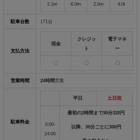
2.1m
6.0m
2.0m
4.0t
駐車台数
171台
クレジッ
電子マネ
現金
ト
ー
支払方法
〇
〇
〇
営業時間
24時間
営業
平日
土日祝
最初の2時間まで30分320円
駐車料金
0:00-
以降、30分ごとに300円
24:00