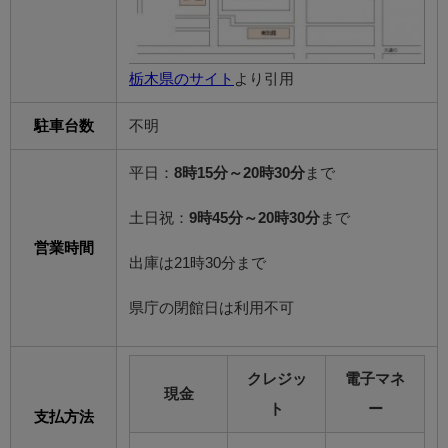
栃木県のサイト
より引用
駐車台数
不明
平日：
8時15分～20時30分
まで
土日祝：
9時45分～20時30分
まで
営業時間
出庫は21時30分まで
県庁の閉館日は利用不可
クレジッ
電子マネ
現金
ト
ー
支払方法