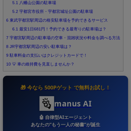
5.1
八幡山公園の駐車場
5.2
宇都宮市役所・宇都宮城址公園の駐車場
6
東武宇都宮駅周辺の格安駐車場を予約できるサービス
6.1
最安1日681円！予約できる最寄りの駐車場は？
7
宇都宮駅周辺の駐車場の空車・混雑状況や料金を調べる方法
8
JR宇都宮駅周辺の安い駐車場は？
9
駐車料金の支払いはクレジットカードで！
10
💡 車の維持費を見直しませんか？
🎁 今なら
500Pゲット
で無料お試し！
manus AI
🤖
自律型AIエージェント
あなたの“もう一人の秘書”が誕生