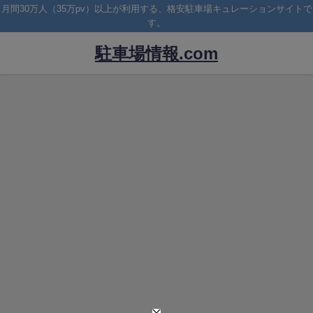
月間30万人（35万pv）以上が利用する、格安駐車場キュレーションサイトで
す。
駐車場情報.com