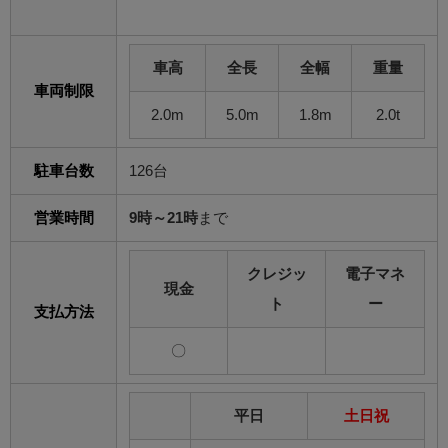
車高
全長
全幅
重量
車両制限
2.0m
5.0m
1.8m
2.0t
駐車台数
126台
営業時間
9時～21時
まで
クレジッ
電子マネ
現金
ト
ー
支払方法
〇
平日
土日祝