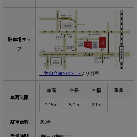
駐車場マッ
プ
二荒山会館のサイト
より引用
車高
全長
全幅
重量
車両制限
2.15m
5.0m
2.1m
駐車台数
300台
営業時間
8時～22時
まで