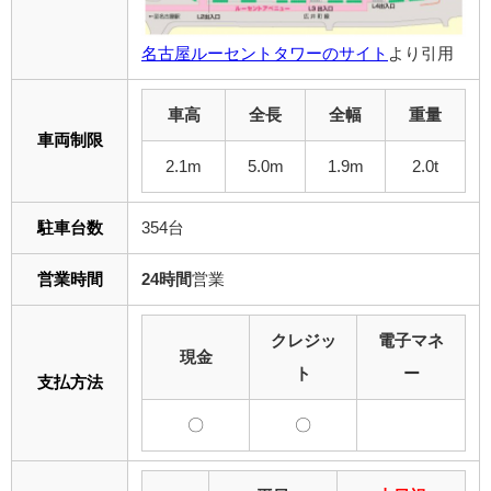
名古屋ルーセントタワーのサイト
より引用
車高
全長
全幅
重量
車両制限
2.1m
5.0m
1.9m
2.0t
駐車台数
354台
営業時間
24時間
営業
クレジッ
電子マネ
現金
ト
ー
支払方法
〇
〇