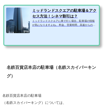
ミッドランドスクエアの駐車場＆アク
セス方法！シネマ割引は？
ミッドランドスクエアに車で行く場合、駐車場の情報
が気になりますよね。 料金、営業時間、高速からのア
クセス方法、ミッドランドスクエア シネマの割引や、
周辺に予約できる安い駐車場はないか、などなど。 そ
こで、ミッドランドスクエアの駐車場の気になる情報
を1ページにまとめてみました！ ミッドランドスクエア
地下駐車場 住所450-0002名古屋市中村区名駅4丁目7-1
駐車場マップミッドランド・スクエアのサイトより引
用車両制限【平面】3.0m6.0m2.0m4.0t 【機械】1.55mH
R：2.1m5.05m1.85m2.2t駐車台数約20...
名鉄百貨店本店の駐車場（名鉄スカイパーキン
グ）
名鉄百貨店本店の駐車場
（名鉄スカイパーキング）については、