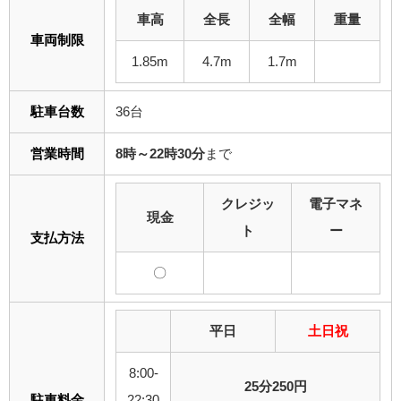
車高
全長
全幅
重量
車両制限
1.85m
4.7m
1.7m
駐車台数
36台
営業時間
8時～22時30分
まで
クレジッ
電子マネ
現金
ト
ー
支払方法
〇
平日
土日祝
8:00-
25分250円
駐車料金
22:30