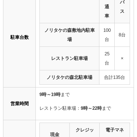
バ
通
ス
車
ノリタケの森敷地内駐車
100
8台
駐車台数
場
台
25
レストラン駐車場
×
台
ノリタケの森北駐車場
合計135台
9時～19時
まで
営業時間
レストラン駐車場：
9時～22時
まで
クレジッ
電子マネ
現金