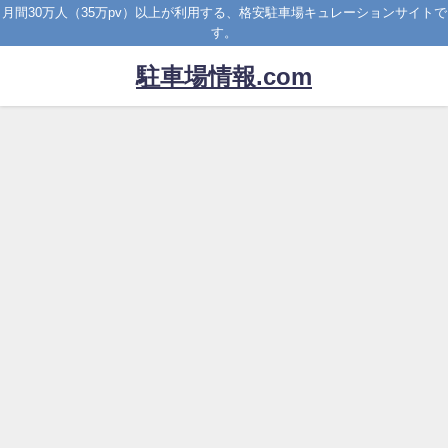
月間30万人（35万pv）以上が利用する、格安駐車場キュレーションサイトで
す。
駐車場情報.com