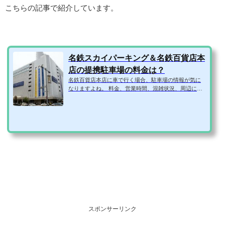
こちらの記事で紹介しています。
名鉄スカイパーキング＆名鉄百貨店本
店の提携駐車場の料金は？
名鉄百貨店本店に車で行く場合、駐車場の情報が気に
なりますよね。 料金、営業時間、混雑状況、周辺に予
約できる安い駐車場はないか、などなど。 そこで、名
鉄百貨店本店の駐車場（名鉄スカイパーキング）と、
提携駐車場を1ページにまとめてみました！ 名鉄百貨店
本店の駐車場（名鉄スカイパーキング） 住所450-0002
愛知県名古屋市中村区名駅1丁目2-5車両制限2.0m6.0m
2.0m8.0t駐車台数330台営業時間6時～23時まで支払方
法〇〇〇駐車料金平日土日祝9:00-22:0030分310円30分
310円22:00-9:0030分50円最大料金当日24時...
スポンサーリンク