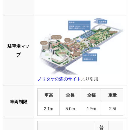
駐車場マッ
プ
ノリタケの森のサイト
より引用
車高
全長
全幅
重量
車両制限
2.1m
5.0m
1.9m
2.5t
普