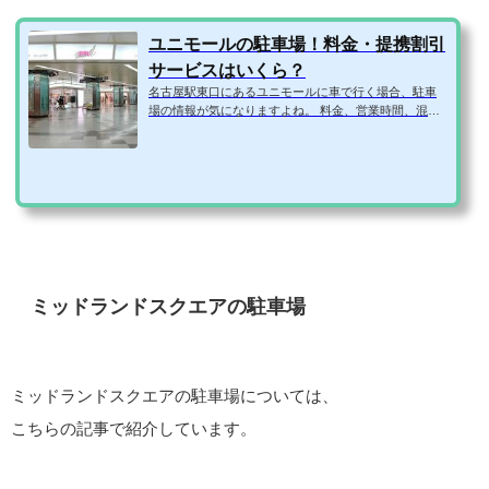
ユニモールの駐車場！料金・提携割引
サービスはいくら？
名古屋駅東口にあるユニモールに車で行く場合、駐車
場の情報が気になりますよね。 料金、営業時間、混雑
状況、提携駐車場や割引サービスはどのくらいなの
か、などなど。 そこで、ユニモールの駐車場の気にな
る情報を1ページにまとめてみました！ ユニモールの駐
車場の基本情報 住所450-0002愛知県名古屋市中村区名
駅4丁目5-26先駐車場マップユニモールのサイトより引
用車両制限2.1m6.0m2.0m2.0t駐車台数260台営業時間7
時～23時まで（時間外入出庫不可）支払方法〇〇〇駐
車料金平日土日祝7:00-23:0030分320円23:00-...
ミッドランドスクエアの駐車場
ミッドランドスクエアの駐車場については、
こちらの記事で紹介しています。