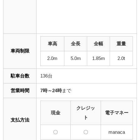
車高
全長
全幅
重量
車両制限
2.0m
5.0m
1.85m
2.0t
駐車台数
136台
営業時間
7時～24時
まで
クレジッ
現金
電子マネー
ト
支払方法
〇
〇
manaca