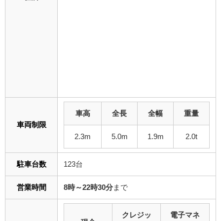
車高
全長
全幅
重量
車両制限
2.3m
5.0m
1.9m
2.0t
駐車台数
123台
営業時間
8時～22時30分
まで
クレジッ
電子マネ