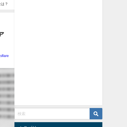
金は？
ア
sflare