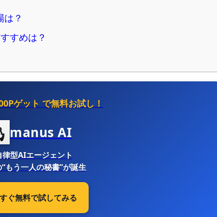
場は？
おすすめは？
500Pゲット
で無料お試し！
manus AI
自律型AIエージェント
“もう一人の秘書”が誕生
 今すぐ無料で試してみる