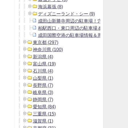
海浜幕張 (8)
ディズニーランド・シー (9)
成田山新勝寺周辺の駐車場！穴場や料金無
柏駅西口・東口周辺の駐車場＆最大料金の安
成田国際空港の駐車場情報＆周辺にある格
東京都 (297)
神奈川県 (100)
新潟県 (4)
富山県 (19)
石川県 (4)
山梨県 (1)
長野県 (7)
岐阜県 (3)
静岡県 (7)
愛知県 (84)
三重県 (15)
滋賀県 (1)
京都府 (31)