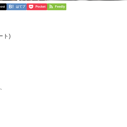
ost
はてブ
Pocket
Feedly
ート)
、