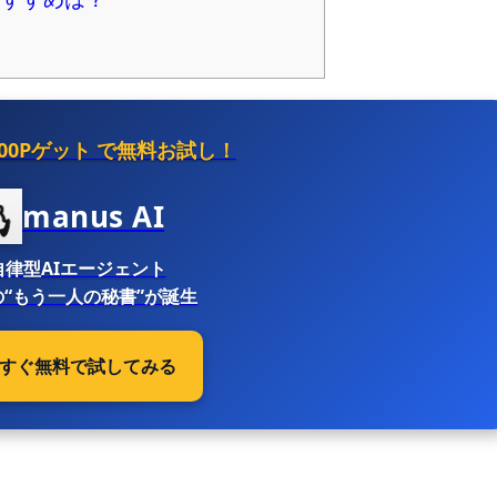
500Pゲット
で無料お試し！
manus AI
自律型AIエージェント
“もう一人の秘書”が誕生
 今すぐ無料で試してみる