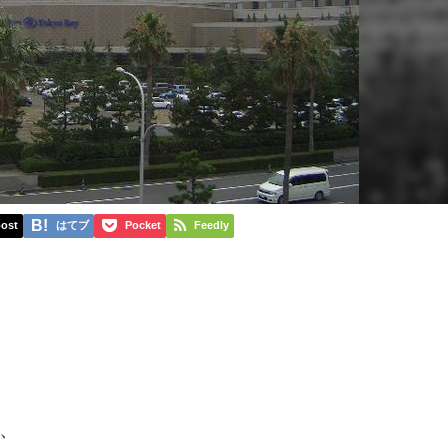
ost
はてブ
Pocket
Feedly
、