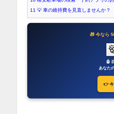
11
💡 車の維持費を見直しませんか？
🎁 今なら
🤖
あなたの
👉