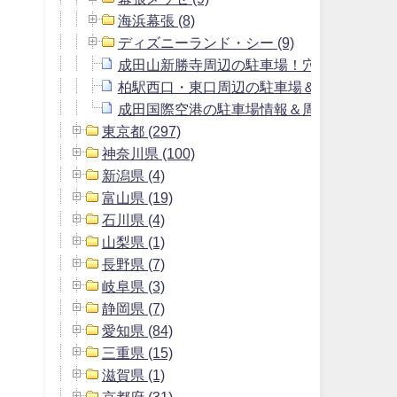
海浜幕張 (8)
ディズニーランド・シー (9)
成田山新勝寺周辺の駐車場！穴場や料金無
柏駅西口・東口周辺の駐車場＆最大料金の安
成田国際空港の駐車場情報＆周辺にある格
東京都 (297)
神奈川県 (100)
新潟県 (4)
富山県 (19)
石川県 (4)
山梨県 (1)
長野県 (7)
岐阜県 (3)
静岡県 (7)
愛知県 (84)
三重県 (15)
滋賀県 (1)
京都府 (31)