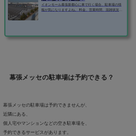
イオンモール幕張新都心に車で行く場合、駐車場の情
報が気になりますよね。 料金、営業時間、混雑状況、
イオンモール幕張新都心へのアクセス方法、などな
ど。 そこで、イオンモール幕張新都心の駐車場の気に
なる情報を1ページにまとめてみました！ イオンモール
幕張新都心の駐車場 住所261-8535千葉県千葉市美浜区
豊砂1-1駐車場マップイオンモール幕張新都心のサイト
より引用車両制限2.2m車高2.2m以上の車は、アクティ
ブモール南平面駐車場に駐車します。駐車台数7300台
営業時間グランドモールアクティブモールペ...
幕張メッセの駐車場は予約できる？
幕張メッセの駐車場は予約できませんが、
近隣にある、
個人宅やマンションなどの空き駐車場を、
予約できるサービスがあります。