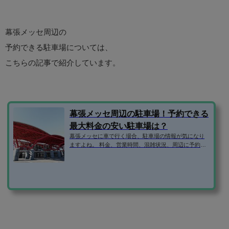
幕張メッセ周辺の
予約できる駐車場については、
こちらの記事で紹介しています。
幕張メッセ周辺の駐車場！予約できる
最大料金の安い駐車場は？
幕張メッセに車で行く場合、駐車場の情報が気になり
ますよね。 料金、営業時間、混雑状況、周辺に予約で
きる安い駐車場はないか、などなど。 そこで、幕張メ
ッセ周辺の駐車場の気になる情報を1ページにまとめて
みました！ 幕張新都心地区の駐車場マップ （アットパ
ークのサイトより引用） 幕張メッセの駐車場は予約で
きる？ 幕張メッセの駐車場は予約不可です。 ですが、
周辺に予約できる駐車場があります。 ・ZOZOマリン
スタジアムの駐車場・幕張新都心 県営第一・第二地
下駐車場・海...