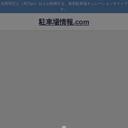
月間30万人（35万pv）以上が利用する、格安駐車場キュレーションサイトで
す。
駐車場情報.com