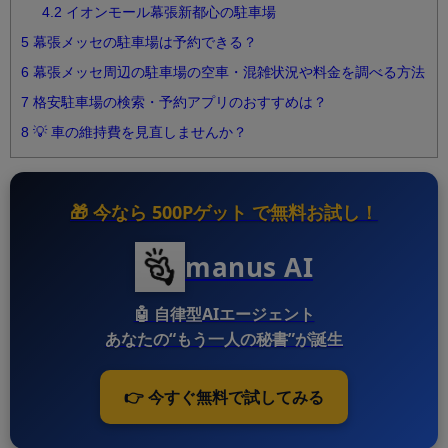
4.2
イオンモール幕張新都心の駐車場
5
幕張メッセの駐車場は予約できる？
6
幕張メッセ周辺の駐車場の空車・混雑状況や料金を調べる方法
7
格安駐車場の検索・予約アプリのおすすめは？
8
💡 車の維持費を見直しませんか？
🎁 今なら
500Pゲット
で無料お試し！
manus AI
🤖
自律型AIエージェント
あなたの“もう一人の秘書”が誕生
👉 今すぐ無料で試してみる