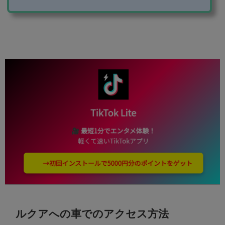
めてみました！ 梅田DTタワーの駐車場 住所530-0001
大阪府大阪市北区梅田1-10-1駐車場マップパーキングナ
ビのサイトより引用車両制限【平面】2.1m5.5m1.95m2.
0t 【屋内】1.55m4.7m1.75m1.7t駐車台数160台営業時
間6時～23時まで（営業時間外入出庫...
ルクアへの車でのアクセス方法