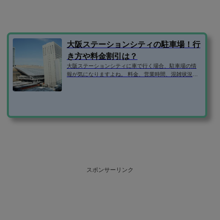
大阪ステーションシティの駐車場！行
き方や料金割引は？
大阪ステーションシティに車で行く場合、駐車場の情
報が気になりますよね。 料金、営業時間、混雑状況、
車でのアクセス方法、お買い物による駐車割引サービ
ス、周辺に予約できる安い駐車場はないか、などな
ど。 そこで、大阪ステーションシティの駐車場の気に
なる情報を1ページにまとめてみました！ 大阪ステーシ
ョンシティ駐車場 住所530-0001大阪府大阪市北区梅田
3丁目2-108車両制限2.1m2.0m1.8m2.0t駐車台数約550台
営業時間24時間営業支払方法〇〇ICOCA駐車料金平日
土日祝6:00-24:0030分300円0:00-6:0060分100...
スポンサーリンク