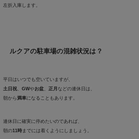
左折入庫します。
ルクアの駐車場の混雑状況は？
平日はいつでも空いていますが、
土日祝
、
GW
や
お盆
、
正月
などの連休日は、
朝から
満車
になることもあります。
連休日に確実に停めたいのであれば、
朝の
11時
までには着くようにしましょう。