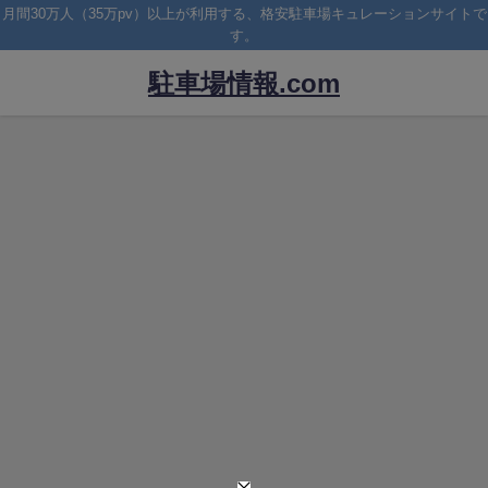
月間30万人（35万pv）以上が利用する、格安駐車場キュレーションサイトで
す。
駐車場情報.com