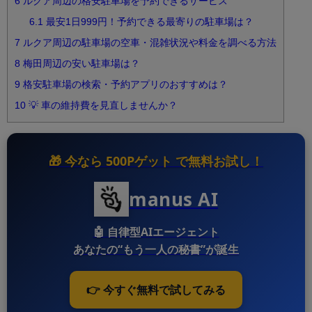
6
ルクア周辺の格安駐車場を予約できるサービス
6.1
最安1日999円！予約できる最寄りの駐車場は？
7
ルクア周辺の駐車場の空車・混雑状況や料金を調べる方法
8
梅田周辺の安い駐車場は？
9
格安駐車場の検索・予約アプリのおすすめは？
10
💡 車の維持費を見直しませんか？
🎁 今なら
500Pゲット
で無料お試し！
manus AI
🤖
自律型AIエージェント
あなたの“もう一人の秘書”が誕生
👉 今すぐ無料で試してみる