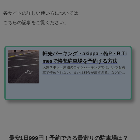
各サイトの詳しい使い方については、
こちらの記事をご覧ください。
軒先パーキング・akippa・特P・B-Ti
mesで格安駐車場を予約する方法
人気スポット周辺のコインパーキングでは、いつも満
車で停められない、または料金が高すぎる、などの問
題がありますよね。 そこで、民間の駐車場ではなく、
個人宅やマンションなどの空き駐車場を借りられるサ
ービスを利用するのがおすすめです。 この記事で
は、・軒先パーキング・akippa・特P・B-Timesの使い
方を紹介します！ 登録方法 格安駐車場予約サイトで
は、いずれもメールアドレスだけで登録できます。（B
-Timesはタイムズクラブの入会が必要） ちなみに、aki
ppaと特Pは、facebookログインも可能です...
最安1日999円！予約できる最寄りの駐車場は？