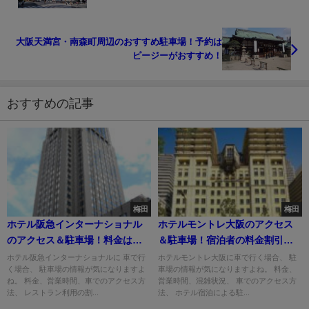
大阪天満宮・南森町周辺のおすすめ駐車場！予約は
ピージーがおすすめ！
おすすめの記事
梅田
梅田
ホテル阪急インターナショナル
ホテルモントレ大阪のアクセス
のアクセス＆駐車場！料金は無
＆駐車場！宿泊者の料金割引
料？
は？
ホテル阪急インターナショナルに 車で行
ホテルモントレ大阪に車で行く場合、 駐
く場合、 駐車場の情報が気になりますよ
車場の情報が気になりますよね。 料金、
ね。 料金、営業時間、車でのアクセス方
営業時間、混雑状況、 車でのアクセス方
法、 レストラン利用の割...
法、 ホテル宿泊による駐...