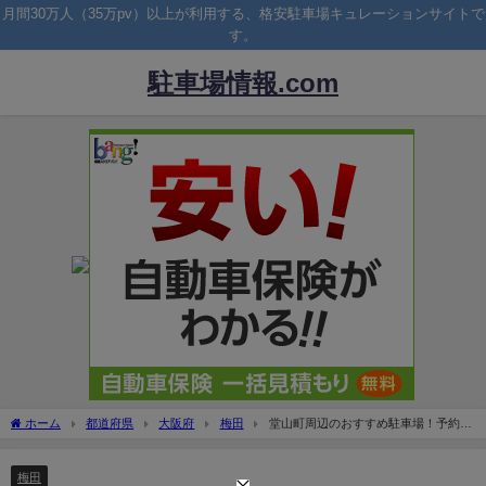
月間30万人（35万pv）以上が利用する、格安駐車場キュレーションサイトで
す。
駐車場情報.com
ホーム
都道府県
大阪府
梅田
堂山町周辺のおすすめ駐車場！予約は
ピージーがおすすめ！
梅田