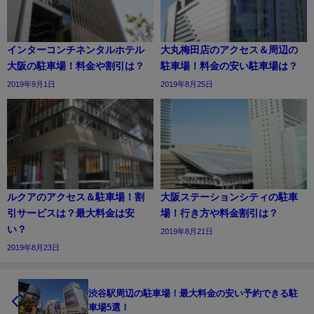
インターコンチネンタルホテル
大丸梅田店のアクセス＆周辺の
大阪の駐車場！料金や割引は？
駐車場！料金の安い駐車場は？
2019年9月1日
2019年8月25日
ルクアのアクセス＆駐車場！割
大阪ステーションシティの駐車
引サービスは？最大料金は安
場！行き方や料金割引は？
い？
2019年8月21日
2019年8月23日
渋谷駅周辺の駐車場！最大料金の安い予約できる駐
車場5選！