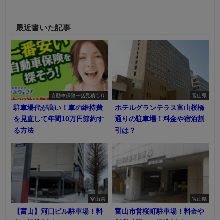
最近書いた記事
自動車保険一括見積もり
富山県
駐車場代が高い！車の維持費
ホテルグランテラス富山桜橋
を見直して年間10万円節約す
通りの駐車場！料金や宿泊割
る方法
引は？
富山県
富山県
【富山】河口ビル駐車場！料
富山市営桜町駐車場！料金や