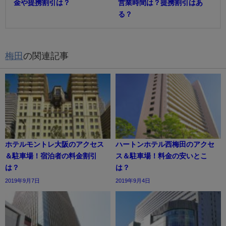
金や提携割引は？
営業時間は？提携割引はあ
る？
梅田
の関連記事
ホテルモントレ大阪のアクセス
ハートンホテル西梅田のアクセ
＆駐車場！宿泊者の料金割引
ス＆駐車場！料金の安いとこ
は？
は？
2019年9月7日
2019年9月4日