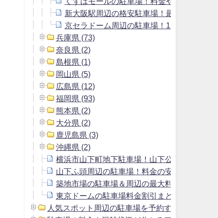
くずはモールの駐車場！料金や無料サービ
新大阪駅周辺の格安駐車場！最大料金900
京セラドーム周辺の駐車場！1日1000円以
兵庫県 (73)
奈良県 (2)
島根県 (1)
岡山県 (5)
広島県 (12)
福岡県 (93)
熊本県 (2)
大分県 (2)
鹿児島県 (3)
沖縄県 (2)
横浜市山下町地下駐車場！山下公園駐車場よ
山下ふ頭周辺の駐車場！料金の安いおすすめ
築地市場の駐車場＆周辺の最大料金1800円以
東京ドームの駐車場料金割引まとめ＆周辺の安
人気スポット周辺の駐車場を予約する方法 (2)