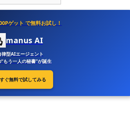
500Pゲット
で無料お試し！
manus AI
自律型AIエージェント
“もう一人の秘書”が誕生
 今すぐ無料で試してみる