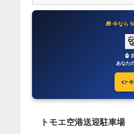
🎁 今なら
🤖
あなたの
👉
トモエ空港送迎駐車場