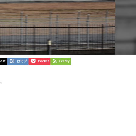
ost
はてブ
Pocket
Feedly
、