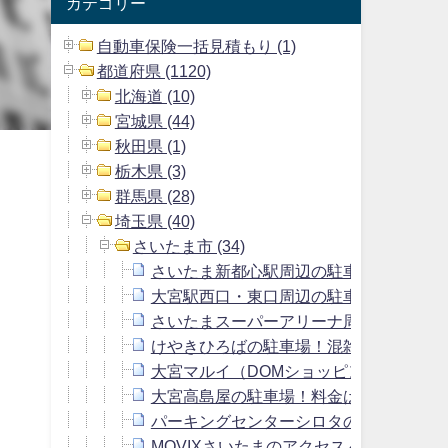
カテゴリー
自動車保険一括見積もり (1)
都道府県 (1120)
北海道 (10)
宮城県 (44)
秋田県 (1)
栃木県 (3)
群馬県 (28)
埼玉県 (40)
さいたま市 (34)
さいたま新都心駅周辺の駐車場！最大料
大宮駅西口・東口周辺の駐車場！無料割
さいたまスーパーアリーナ周辺の駐車場
けやきひろばの駐車場！混雑状況・料金
大宮マルイ（DOMショッピングセンタ
大宮高島屋の駐車場！料金はいくら？ゴ
パーキングセンターシロタの駐車場！料
MOVIXさいたまのアクセス＆駐車場！