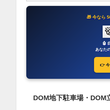
🎁 今なら
🤖
あなたの
👉
DOM地下駐車場・DOM