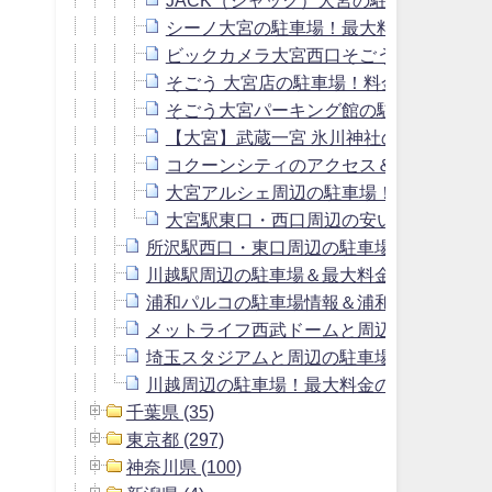
シーノ大宮の駐車場！最大料金や提携先
ビックカメラ大宮西口そごう店の駐車場
そごう 大宮店の駐車場！料金は安い？入
そごう大宮パーキング館の駐車場！最大
【大宮】武蔵一宮 氷川神社のアクセス＆
コクーンシティのアクセス＆駐車場は高
大宮アルシェ周辺の駐車場！料金の安い
大宮駅東口・西口周辺の安い駐車場を厳
所沢駅西口・東口周辺の駐車場！最大料金の
川越駅周辺の駐車場＆最大料金800円以下
浦和パルコの駐車場情報＆浦和駅周辺の駐
メットライフ西武ドームと周辺の駐車場！
埼玉スタジアムと周辺の駐車場＆予約でき
川越周辺の駐車場！最大料金の安い駐車場
千葉県 (35)
東京都 (297)
神奈川県 (100)