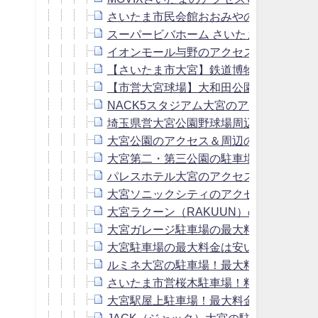
さいたま市民会館おおみやのアクセス＆
スーパービバホーム さいたま新都心店
イオンモール与野のアクセス＆駐車場！
【さいたま市大宮】鉄道博物館のアクセ
【市営大宮球場】大和田公園の駐車場！
NACK5スタジアム大宮のアクセス＆駐
埼玉県営大宮公園野球場周辺の駐車場！
大宮公園のアクセス＆周辺の駐車場！混
大宮第二・第三公園の駐車場！営業時間
パレスホテル大宮のアクセス＆駐車場！
大宮ソニックシティのアクセス＆駐車場
大宮ラクーン（RAKUUN）の駐車場！
大宮ガレージ駐車場の最大料金は安い？
大宮駐車場の最大料金は安い？提携店の
ルミネ大宮の駐車場！最大料金や混雑状
さいたま市営桜木駐車場！料金は安い？
大宮駅屋上駐車場！最大料金や営業時間
JACK（ジャック）大宮の駐車場！最大