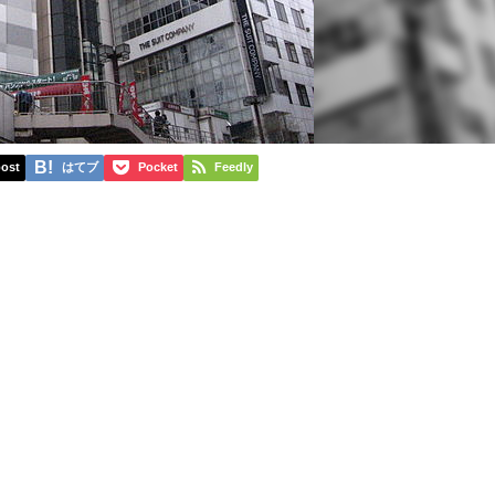
ost
はてブ
Pocket
Feedly