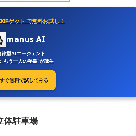
500Pゲット
で無料お試し！
manus AI
自律型AIエージェント
“もう一人の秘書”が誕生
 今すぐ無料で試してみる
立体駐車場