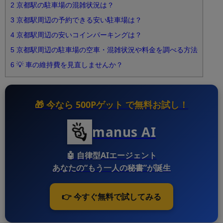
2
京都駅の駐車場の混雑状況は？
3
京都駅周辺の予約できる安い駐車場は？
4
京都駅周辺の安いコインパーキングは？
5
京都駅周辺の駐車場の空車・混雑状況や料金を調べる方法
6
💡 車の維持費を見直しませんか？
🎁 今なら
500Pゲット
で無料お試し！
manus AI
🤖
自律型AIエージェント
あなたの“もう一人の秘書”が誕生
👉 今すぐ無料で試してみる