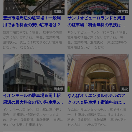
江東区
東京都
豊洲市場周辺の駐車場！一般利
サンリオピューロランドと周辺
用できる料金の安い駐車場は？
の駐車場！料金無料の裏技はあ
る？
豊洲市場に車で行く場合、 駐車場の情報
サンリオピューロランドに車で行く場合、
が気になりますよね。 料金、営業時間、
駐車場の情報が気になりますよね。 料
混雑状況、 周辺に予約できる安い駐車場
金、営業時間、混雑状況、 周辺に無料の
はないか、 などなど。 ...
駐車場はないか、 などな...
岡山県
難波
イオンモールの駐車場＆岡山駅
なんばオリエンタルホテルのア
周辺の最大料金の安い駐車場5
クセス＆駐車場！宿泊料金は安
選！
い？
イオンモール岡山や、 岡山駅に車で行く
なんばオリエンタルホテルに車で行く場
場合、 駐車場の情報が気になりますよ
合、 駐車場の情報が気になりますよね。
ね。 料金、営業時間、混雑状況、 周辺に
料金、営業時間、混雑状況、 車でのアク
予約できる安い駐車場はな...
セス方法、 ホテル宿泊や...