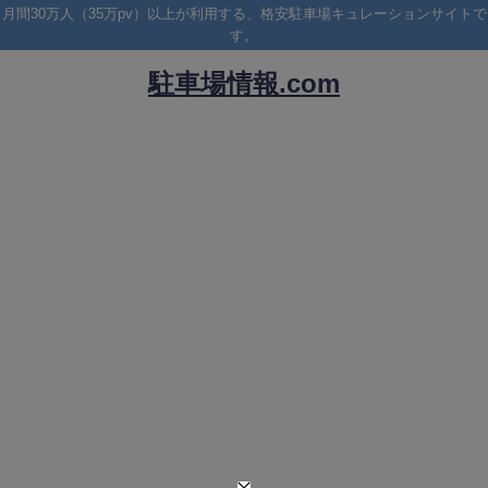
月間30万人（35万pv）以上が利用する、格安駐車場キュレーションサイトで
す。
駐車場情報.com