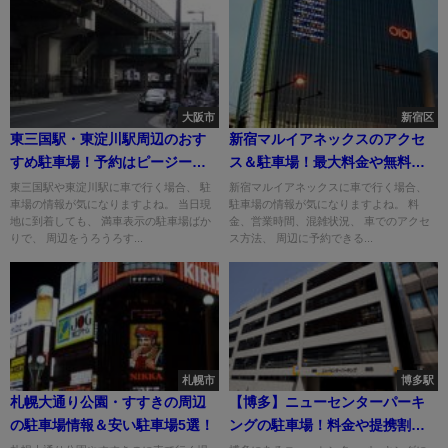
大阪市
新宿区
東三国駅・東淀川駅周辺のおす
新宿マルイアネックスのアクセ
すめ駐車場！予約はピージーが
ス＆駐車場！最大料金や無料割
おすすめ！
引は？
東三国駅や東淀川駅に車で行く場合、 駐
新宿マルイアネックスに車で行く場合、
車場の情報が気になりますよね。 当日現
駐車場の情報が気になりますよね。 料
地に到着しても、 満車表示の駐車場ばか
金、営業時間、混雑状況、 車でのアクセ
りで、 周辺をうろうろす...
ス方法、 周辺に予約できる...
札幌市
博多駅
札幌大通り公園・すすきの周辺
【博多】ニューセンターパーキ
の駐車場情報＆安い駐車場5選！
ングの駐車場！料金や提携割引