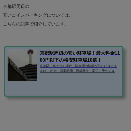
京都駅周辺の
安いコインパーキングについては、
こちらの記事で紹介しています。
京都駅周辺の安い駐車場！最大料金11
00円以下の格安駐車場10選！
京都駅に車で行く場合、駐車場の情報が気になります
よね。 料金、営業時間、混雑状況、周辺に予約できる
安い駐車場はないか、などなど。 そこで、京都駅周辺
の駐車場の気になる情報を1ページにまとめてみまし
た！ 京都駅北口側周辺の最大料金1100円以下の駐車
場 京都駅北口側周辺にある、最大料金1100円以下の駐
車場を紹介します。 ・セレパーク榎木町・KING七条パ
ーク・タイムズ堀川七条・リパーク間之町七条・タイ
ムズ河原町塩小路の順に紹介します。 セレパーク榎木
町 住所600-8154京都府京都市...