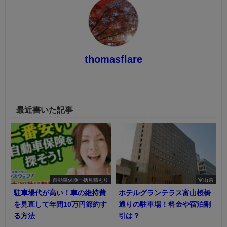
thomasflare
最近書いた記事
自動車保険一括見積もり
富山県
駐車場代が高い！車の維持費
ホテルグランテラス富山桜橋
を見直して年間10万円節約す
通りの駐車場！料金や宿泊割
る方法
引は？