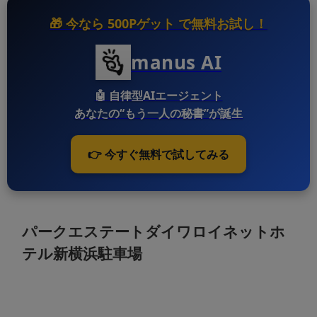
🎁 今なら
500Pゲット
で無料お試し！
manus AI
🤖
自律型AIエージェント
あなたの“もう一人の秘書”が誕生
👉 今すぐ無料で試してみる
パークエステートダイワロイネットホ
テル新横浜駐車場