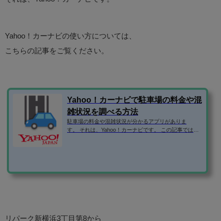
Yahoo！カーナビの使い方については、
こちらの記事をご覧ください。
Yahoo！カーナビで駐車場の料金や混
雑状況を調べる方法
駐車場の料金や混雑状況が分かるアプリがありま
す。 それは、Yahoo！カーナビです。 この記事では、Y
ahoo！カーナビの便利な使い方を紹介します！ Yaho
o！カーナビのダウンロードはこちら ⇒「Yahoo!カーナ
ビ -【無料ナビ】渋滞情報も地図も自動更新」 駐車場情
報や満車・空車などの混雑状況の調べ方 GPSをオンに
しない状態でアプリを起動すると、位置情報をオンに
するか聞かれます。 駐車場情報を調べるだけなら、GP
Sを起動する必要がないので、「キャンセル」をタッ
プ。 GPSがオフの時は、常に東...
リパーク新横浜3丁目第8から