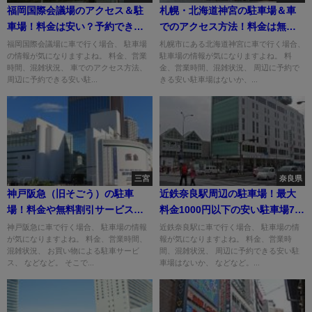
福岡国際会議場のアクセス＆駐
札幌・北海道神宮の駐車場＆車
車場！料金は安い？予約でき
でのアクセス方法！料金は無
る？
料？
福岡国際会議場に車で行く場合、 駐車場
札幌市にある北海道神宮に車で行く場合、
の情報が気になりますよね。 料金、営業
駐車場の情報が気になりますよね。 料
時間、混雑状況、 車でのアクセス方法、
金、営業時間、混雑状況、 周辺に予約で
周辺に予約できる安い駐...
きる安い駐車場はないか、...
三宮
奈良県
神戸阪急（旧そごう）の駐車
近鉄奈良駅周辺の駐車場！最大
場！料金や無料割引サービス
料金1000円以下の安い駐車場7
は？
選！
神戸阪急に車で行く場合、 駐車場の情報
近鉄奈良駅に車で行く場合、 駐車場の情
が気になりますよね。 料金、営業時間、
報が気になりますよね。 料金、営業時
混雑状況、 お買い物による駐車サービ
間、混雑状況、 周辺に予約できる安い駐
ス、 などなど。 そこで...
車場はないか、 などなど。...