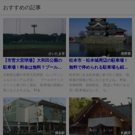
おすすめの記事
さいたま市
長野県
【市営大宮球場】大和田公園の
松本市・松本城周辺の駐車場！
駐車場！料金は無料？プール利
無料で停められる駐車場も紹
用時は？
介！
大和田公園や市営大宮球場 （レジデンシ
松本市にある松本城に車で行く場合、 駐
ャルスタジアム大宮）、 プールやテニス
車場の情報が気になりますよね。 料金、
コートに車で行く場合、 駐車場の情報が
営業時間、混雑状況、 周辺に予約できる
気になりますよね。 料金...
安い駐車場はないか、 な...
博多駅
札幌市