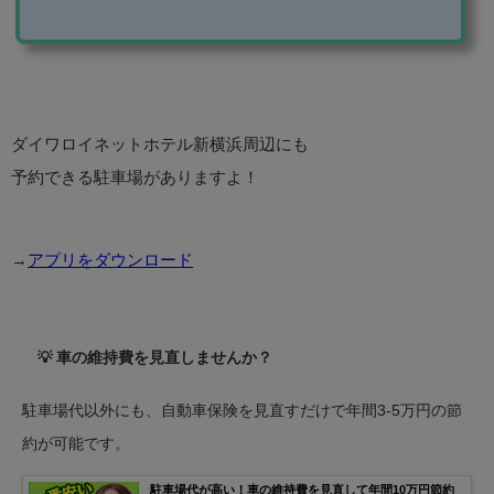
ービスを利用するのがおすすめです。 この記事では、
ピージーというアプリの使い方を紹介します！ アプリ
のダウンロード アプリは、iOS・android両方に対応し
ています。 アプリのダウンロードページはこちらで
す。 駐車場の利用をもっと楽に！Peasyなら駐車場の
検索・予約・支払いがアプリ一つで...
ダイワロイネットホテル新横浜周辺にも
予約できる駐車場がありますよ！
→
アプリをダウンロード
💡 車の維持費を見直しませんか？
駐車場代以外にも、自動車保険を見直すだけで年間3-5万円の節
約が可能です。
駐車場代が高い！車の維持費を見直して年間10万円節約