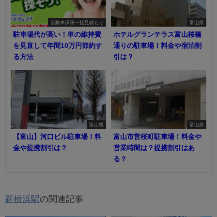
自動車保険一括見積もり
富山県
駐車場代が高い！車の維持費
ホテルグランテラス富山桜橋
を見直して年間10万円節約す
通りの駐車場！料金や宿泊割
る方法
引は？
富山県
富山県
【富山】河口ビル駐車場！料
富山市営桜町駐車場！料金や
金や提携割引は？
営業時間は？提携割引はあ
る？
新横浜駅
の関連記事