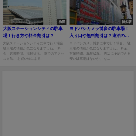
梅田
博多駅
大阪ステーションシティの駐車
ヨドバシカメラ博多の駐車場！
場！行き方や料金割引は？
入り口や無料割引は？連泊の料
金は？
大阪ステーションシティに車で行く場合、
ヨドバシカメラ博多に車で行く場合、 駐
駐車場の情報が気になりますよね。 料
車場の情報が気になりますよね。 料金、
金、営業時間、混雑状況、 車でのアクセ
営業時間、混雑状況、 周辺に予約できる
ス方法、 お買い物による...
安い駐車場はないか、 な...