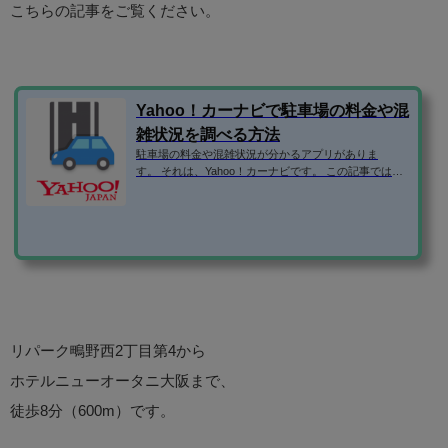
こちらの記事をご覧ください。
Yahoo！カーナビで駐車場の料金や混
雑状況を調べる方法
駐車場の料金や混雑状況が分かるアプリがありま
す。 それは、Yahoo！カーナビです。 この記事では、Y
ahoo！カーナビの便利な使い方を紹介します！ Yaho
o！カーナビのダウンロードはこちら ⇒「Yahoo!カーナ
ビ -【無料ナビ】渋滞情報も地図も自動更新」 駐車場情
報や満車・空車などの混雑状況の調べ方 GPSをオンに
しない状態でアプリを起動すると、位置情報をオンに
するか聞かれます。 駐車場情報を調べるだけなら、GP
Sを起動する必要がないので、「キャンセル」をタッ
プ。 GPSがオフの時は、常に東...
リパーク鴫野西2丁目第4から
ホテルニューオータニ大阪まで、
徒歩8分（600m）です。