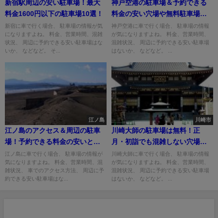
新宿駅周辺の安い駐車場！最大
神戸空港の駐車場＆予約できる
料金1600円以下の駐車場10選！
料金の安い穴場や無料駐車場も
紹介
新宿に車で行く場合、 駐車場の情報が気
神戸空港に車で行く場合、 駐車場の情報
になりますよね。 料金、営業時間、混雑
が気になりますよね。 料金、営業時間、
状況、 周辺に予約できる安い駐車場はな
混雑状況、 周辺に予約できる安い駐車場
いか、 などなど。 そ...
はないか、 などなど。 ...
江ノ島
川崎市
江ノ島のアクセス＆周辺の駐車
川崎大師の駐車場は無料！正
場！予約できる料金の安いとこ
月・初詣でも混雑しない穴場は
は？
どこ？
江ノ島に車で行く場合、 駐車場の情報が
川崎大師に車で行く場合、 駐車場の情報
気になりますよね。 料金、営業時間、混
が気になりますよね。 料金、営業時間、
雑状況、 車でのアクセス方法、 周辺に予
混雑状況、 周辺に予約できる安い駐車場
約できる安い駐車場はな...
はないか、 などなど。 ...