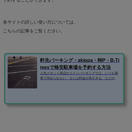
各サイトの詳しい使い方については、
こちらの記事をご覧ください。
軒先パーキング・akippa・特P・B-Ti
mesで格安駐車場を予約する方法
人気スポット周辺のコインパーキングでは、いつも満
車で停められない、または料金が高すぎる、などの問
題がありますよね。 そこで、民間の駐車場ではなく、
個人宅やマンションなどの空き駐車場を借りられるサ
ービスを利用するのがおすすめです。 この記事で
は、・軒先パーキング・akippa・特P・B-Timesの使い
方を紹介します！ 登録方法 格安駐車場予約サイトで
は、いずれもメールアドレスだけで登録できます。（B
-Timesはタイムズクラブの入会が必要） ちなみに、aki
ppaと特Pは、facebookログインも可能です...