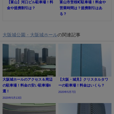
【富山】河口ビル駐車場！料
富山市営桜町駐車場！料金や
金や提携割引は？
営業時間は？提携割引はあ
る？
大阪城公園・大阪城ホール
の関連記事
大阪城ホールのアクセス＆周辺
【大阪・城見】クリスタルタワ
の駐車場！料金の安い駐車場6
ーの駐車場！料金はいくら？
選！
2020年5月7日
2020年5月13日