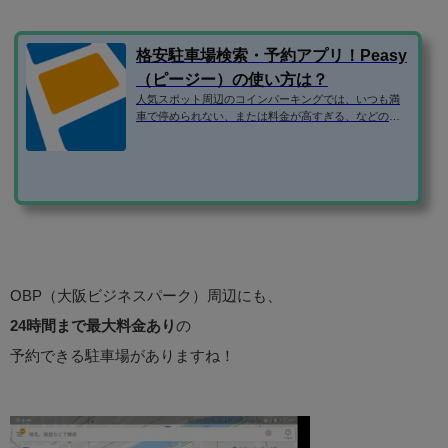
格安駐車場検索・予約アプリ！Peasy
（ピージー）の使い方は？
人気スポット周辺のコインパーキングでは、いつも満
車で停められない、または料金が高すぎる、などの問
題がありますよね。 そこで、民間の駐車場ではなく、
個人宅やマンションなどの空き駐車場を借りられるサ
ービスを利用するのがおすすめです。 この記事では、
ピージーというアプリの使い方を紹介します！ アプリ
のダウンロード アプリは、iOS・android両方に対応し
ています。 アプリのダウンロードページはこちらで
す。 駐車場の利用をもっと楽に！Peasyなら駐車場の
検索・予約・支払いがアプリ一つで...
OBP（大阪ビジネスパーク）周辺にも、
24時間まで最大料金あり
の
予約できる駐車場がありますね！