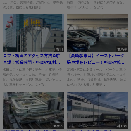
ね。 料金、営業時間、混雑状況、 提携先
時間、混雑状況、 周辺に予約できる安い
のお買い物による無料割引...
駐車場はないか、 などな...
梅田
群馬県
ロフト梅田のアクセス方法＆駐
【高崎駅東口】イーストパーク
車場！営業時間・料金や無料割
駐車場をレビュー！料金や営業
引は？
時間は？
梅田ロフトに車で行く場合、 駐車場の情
高崎駅東口にあるイーストパークに 車で
報が気になりますよね。 料金、営業時
行く場合、 駐車場の情報が気になります
間、混雑状況、提携駐車場、 買い物によ
よね。 料金、営業時間、混雑状況、 周辺
る駐車無料サービス、などな...
に予約できる安い駐車場...
新宿区
神戸市