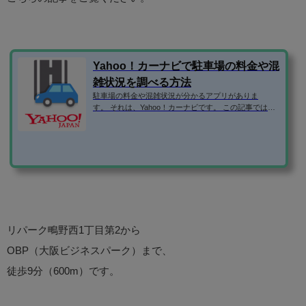
Yahoo！カーナビで駐車場の料金や混
雑状況を調べる方法
駐車場の料金や混雑状況が分かるアプリがありま
す。 それは、Yahoo！カーナビです。 この記事では、Y
ahoo！カーナビの便利な使い方を紹介します！ Yaho
o！カーナビのダウンロードはこちら ⇒「Yahoo!カーナ
ビ -【無料ナビ】渋滞情報も地図も自動更新」 駐車場情
報や満車・空車などの混雑状況の調べ方 GPSをオンに
しない状態でアプリを起動すると、位置情報をオンに
するか聞かれます。 駐車場情報を調べるだけなら、GP
Sを起動する必要がないので、「キャンセル」をタッ
プ。 GPSがオフの時は、常に東...
リパーク鴫野西1丁目第2から
OBP（大阪ビジネスパーク）まで、
徒歩9分（600m）です。