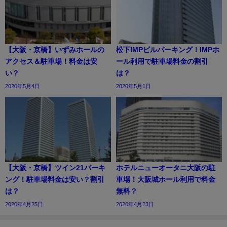
【大阪・京橋】いずみホールの
松下IMPビルパーキング！IMPホ
アクセス＆駐車場！料金は安
ール利用で駐車場料金の割引
い？
は？
2020年5月4日
2020年5月1日
【大阪・京橋】ツイン21パーキ
ホテルニューオータニ大阪の駐
ング！駐車場料金は安い？割引
車場！大阪城ホール利用で料金
は？
無料？
2020年4月25日
2020年4月23日