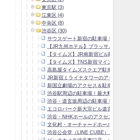
東京駅 (3)
江東区 (4)
中央区 (8)
渋谷区 (30)
サウスゲート新宿の駐車場！料金や営業
【JR九州ホテル】ブラッサム新宿の駐車
【タイムズ】JR南新宿ビル駐車場！料金
【タイムズ】TNS新宿マインズタワーの
高島屋タイムズスクエア駐車場！料金や
JR新宿ミライナタワーのアクセス＆駐車
新国立劇場のアクセス＆駐車場は安い？
渋谷駅周辺の駐車場！最大料金の安い予
渋谷・道玄坂周辺の駐車場！最大料金20
エコロパーク新大宗ビル道玄坂駐車場！
渋谷・NHKホールのアクセス＆周辺の駐
文化村・オーチャードホールのアクセス
渋谷公会堂（LINE CUBE）周辺の駐車
ビックカメラ渋谷東口店・ハチ公口店周