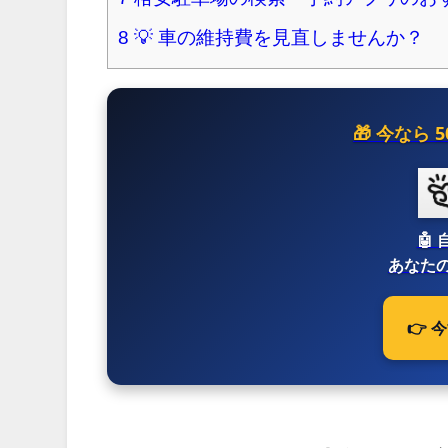
8
💡 車の維持費を見直しませんか？
🎁 今なら
🤖
あなたの
👉