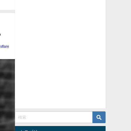
？
sflare