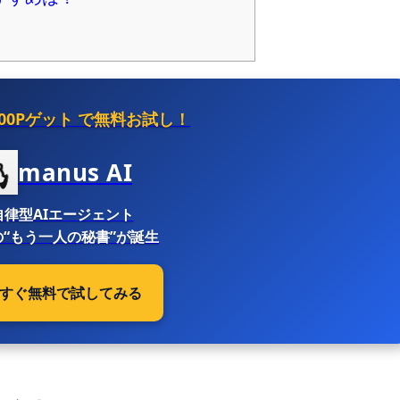
500Pゲット
で無料お試し！
manus AI
自律型AIエージェント
“もう一人の秘書”が誕生
 今すぐ無料で試してみる