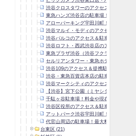
渋谷クロスタワーのアクセス＆駐車場！
東急ハンズ渋谷店の駐車場！料金・混雑
アローパーキング宇田川町！料金・東急
渋谷マルイ・モディのアクセス＆駐車場
渋谷パルコのアクセス＆駐車場！料金や
渋谷ロフト・西武渋谷店のアクセス＆駐
東急プラザ渋谷（渋谷フクラス）のアク
セルリアンタワー・東急ホテルのアクセ
渋谷109のアクセス＆提携駐車場！周辺
渋谷・東急百貨店本店の駐車場！料金・
渋谷マークシティのアクセス＆駐車場！
【渋谷】宮下公園（ミヤシタパーク）の
千駄ヶ谷駐車場！料金や現在の混雑状況
渋谷区役所のアクセス＆駐車場！料金や
アットパーク渋谷宇田川町！料金や東急
代官山周辺の駐車場！最大料金2000円以
台東区 (21)