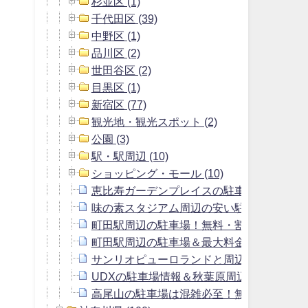
杉並区 (1)
千代田区 (39)
中野区 (1)
品川区 (2)
世田谷区 (2)
目黒区 (1)
新宿区 (77)
観光地・観光スポット (2)
公園 (3)
駅・駅周辺 (10)
ショッピング・モール (10)
恵比寿ガーデンプレイスの駐車場＆恵比寿
味の素スタジアム周辺の安い駐車場＆予約
町田駅周辺の駐車場！無料・割引サービスの
町田駅周辺の駐車場＆最大料金700円以下
サンリオピューロランドと周辺の駐車場！
UDXの駐車場情報＆秋葉原周辺の上限120
高尾山の駐車場は混雑必至！無料駐車場に