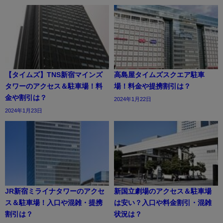
【タイムズ】TNS新宿マインズ
高島屋タイムズスクエア駐車
タワーのアクセス＆駐車場！料
場！料金や提携割引は？
金や割引は？
2024年1月22日
2024年1月23日
JR新宿ミライナタワーのアクセ
新国立劇場のアクセス＆駐車場
ス＆駐車場！入口や混雑・提携
は安い？入口や料金割引・混雑
割引は？
状況は？