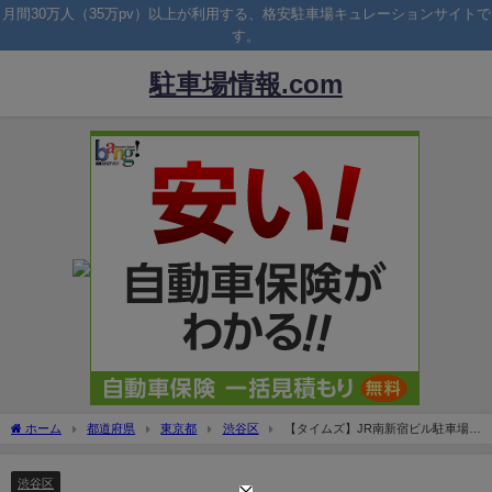
月間30万人（35万pv）以上が利用する、格安駐車場キュレーションサイトで
す。
駐車場情報.com
ホーム
都道府県
東京都
渋谷区
【タイムズ】JR南新宿ビル駐車場！
料金やJR東京総合病院の割引は？
渋谷区