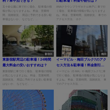
料？車中泊できる？
の駐車場！料金や割引は？
五十鈴公園に車で行く場合、 駐車場の情
ANAクラウンプラザホテル神戸に 車で行
報が気になりますよね。 料金、営業時
く場合、 駐車場の情報が気になりますよ
間、混雑状況、 周辺に予約できる安い駐
ね。 料金、営業時間、混雑状況、 車での
車場はないか、 などなど。...
アクセス方法、 ホテ...
新宿区
梅田
東新宿駅周辺の駐車場！24時間
イーマビル・梅田ブルク7のアク
最大料金の安いおすすめは？
セス方法＆駐車場！料金割引
は？
東新宿駅に車で行く場合、 駐車場の情報
イーマビル（E-MA）や 梅田ブルク7に車
が気になりますよね。 料金、営業時間、
で行く場合、 駐車場の情報が気になりま
混雑状況、 周辺に予約できる安い駐車場
すよね。 料金、営業時間、混雑状況、 車
はないか、 などなど。 ...
でのアクセス方法、...