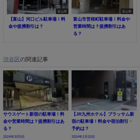
富山県
富山県
【富山】河口ビル駐車場！料
富山市営桜町駐車場！料金や
金や提携割引は？
営業時間は？提携割引はあ
る？
渋谷区
の関連記事
サウスゲート新宿の駐車場！料
【JR九州ホテル】ブラッサム新
金や営業時間は？提携割引はあ
宿の駐車場！料金や宿泊割引・
る？
予約は？
2024年3月5日
2024年2月20日