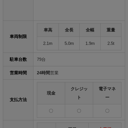
車高
全長
全幅
重量
車両制限
2.1m
5.0m
1.9m
2.5t
駐車台数
79台
営業時間
24時間
営業
クレジッ
電子マネ
現金
ト
ー
支払方法
〇
〇
〇