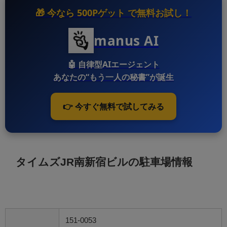
🎁 今なら
500Pゲット
で無料お試し！
manus AI
🤖
自律型AIエージェント
あなたの“もう一人の秘書”が誕生
👉 今すぐ無料で試してみる
タイムズJR南新宿ビルの駐車場情報
151-0053