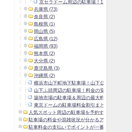
京セラドーム周辺の駐車場！1日1000円以
兵庫県 (73)
奈良県 (2)
島根県 (1)
岡山県 (5)
広島県 (12)
福岡県 (93)
熊本県 (2)
大分県 (2)
鹿児島県 (3)
沖縄県 (2)
横浜市山下町地下駐車場！山下公園駐車場よ
山下ふ頭周辺の駐車場！料金の安いおすすめ
築地市場の駐車場＆周辺の最大料金1800円以
東京ドームの駐車場料金割引まとめ＆周辺の安
人気スポット周辺の駐車場を予約する方法 (2)
駐車場の料金や混雑状況が分かるアプリ (1)
駐車料金の支払いでポイントが一番貯まるクレジッ