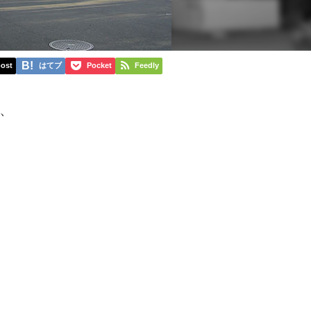
ost
はてブ
Pocket
Feedly
、