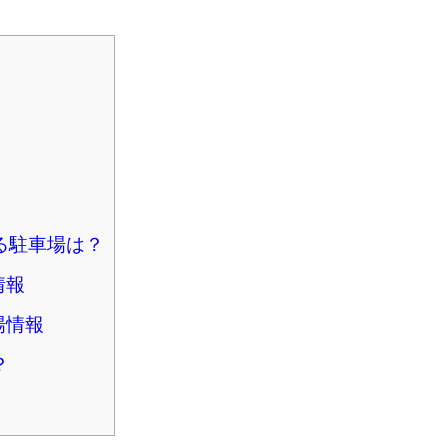
る駐車場は？
情報
場情報
？