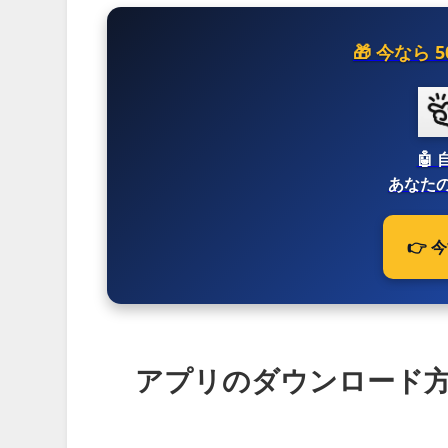
🎁 今なら
🤖
あなたの
👉
アプリのダウンロード