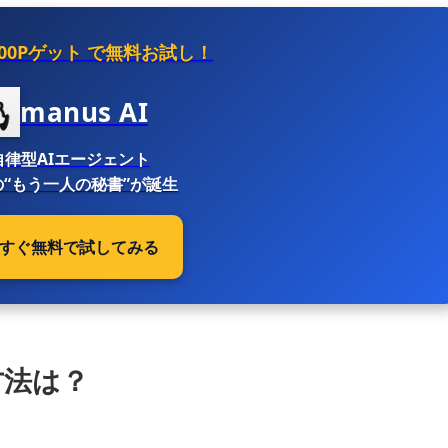
500Pゲット
で無料お試し！
manus AI
自律型AIエージェント
“もう一人の秘書”が誕生
 今すぐ無料で試してみる
方法は？