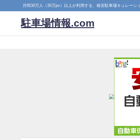
月間30万人（35万pv）以上が利用する、格安駐車場キュレーシ
駐車場情報.com