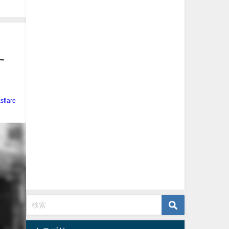
す
sflare