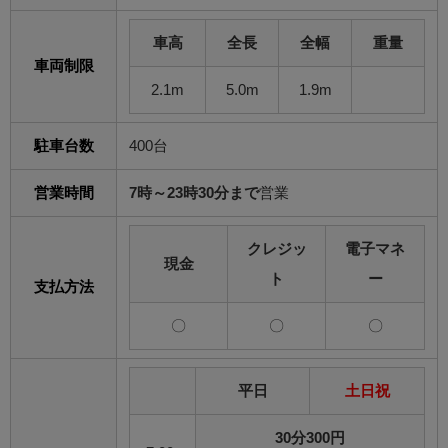
車高
全長
全幅
重量
車両制限
2.1m
5.0m
1.9m
駐車台数
400台
営業時間
7時～23時30分まで
営業
クレジッ
電子マネ
現金
ト
ー
支払方法
〇
〇
〇
平日
土日祝
30分300円