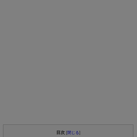
目次
[
閉じる
]