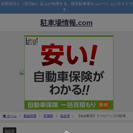
月間30万人（35万pv）以上が利用する、格安駐車場キュレーションサイトで
す。
駐車場情報.com
ホーム
都道府県
宮城県
仙台市
【仙台駅前】イービーンズの駐車
場！料金や提携先の無料割引は？
仙台市