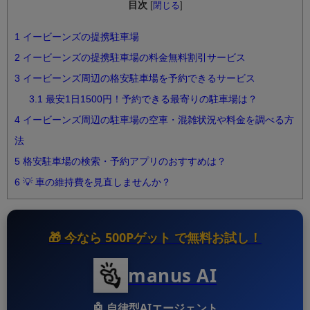
目次
[
閉じる
]
1
イービーンズの提携駐車場
2
イービーンズの提携駐車場の料金無料割引サービス
3
イービーンズ周辺の格安駐車場を予約できるサービス
3.1
最安1日1500円！予約できる最寄りの駐車場は？
4
イービーンズ周辺の駐車場の空車・混雑状況や料金を調べる方
法
5
格安駐車場の検索・予約アプリのおすすめは？
6
💡 車の維持費を見直しませんか？
🎁 今なら
500Pゲット
で無料お試し！
manus AI
🤖
自律型AIエージェント