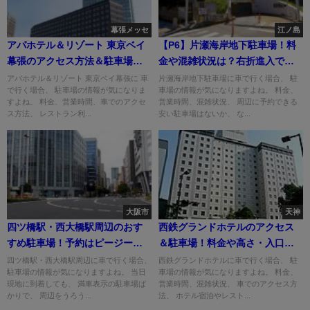
幕張メッセ
江ノ島
アパホテル＆リゾート 東京ベイ
【P6】片瀬海岸地下駐車場！料
幕張のアクセス方法＆駐車場料
金や混雑状況は？右折進入でき
金は？
る？
アパホテル＆リゾート 東京ベイ幕張に 車
片瀬海岸地下駐車場に車で行く場合、 駐
で行く場合、 駐車場の情報が気になりま
車場の情報が気になりますよね。 料金、
すよね。 料金、営業時間、車でのアクセ
営業時間、混雑状況、 周辺に予約できる
ス方法、 レストラン利...
安い駐車場はないか、 な...
大阪市
天神
四ツ橋駅・西大橋駅周辺のおす
西鉄グランドホテルのアクセス
すめ駐車場！予約はピージーが
＆駐車場！料金や高さ・入口
おすすめ！
は？
四ツ橋駅・西大橋駅周辺に車で行く場合、
西鉄グランドホテルに車で行く場合、 駐
駐車場の情報が気になりますよね。 当日
車場の情報が気になりますよね。 料金、
現地に到着しても、 満車表示の駐車場ば
営業時間、混雑状況、 車でのアクセス方
かりで、 周辺をうろう...
法、 ホテル宿泊やレスト...