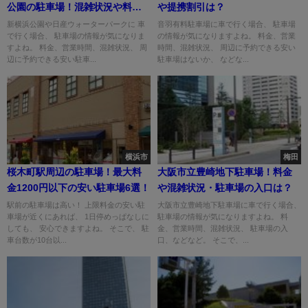
公園の駐車場！混雑状況や料金
や提携割引は？
は？
新横浜公園や日産ウォーターパークに 車
音羽有料駐車場に車で行く場合、 駐車場
で行く場合、 駐車場の情報が気になりま
の情報が気になりますよね。 料金、営業
すよね。 料金、営業時間、混雑状況、 周
時間、混雑状況、 周辺に予約できる安い
辺に予約できる安い駐車...
駐車場はないか、 などな...
横浜市
梅田
桜木町駅周辺の駐車場！最大料
大阪市立豊崎地下駐車場！料金
金1200円以下の安い駐車場6選！
や混雑状況・駐車場の入口は？
駅前の駐車場は高い！ 上限料金の安い駐
大阪市立豊崎地下駐車場に車で行く場合、
車場が近くにあれば、 1日停めっぱなしに
駐車場の情報が気になりますよね。 料
しても、 安心できますよね。 そこで、 駐
金、営業時間、混雑状況、 駐車場の入
車台数が10台以...
口、などなど。 そこで、...