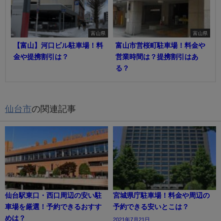
富山県
富山県
【富山】河口ビル駐車場！料
富山市営桜町駐車場！料金や
金や提携割引は？
営業時間は？提携割引はあ
る？
仙台市
の関連記事
仙台駅東口・西口周辺の安い駐
宮城県庁駐車場！料金や周辺の
車場を厳選！予約できるおすす
予約できる安いとこは？
めは？
2021年7月21日