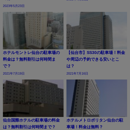
2023年5月23日
ホテルモントレ仙台の駐車場の
【仙台市】SS30の駐車場！料金
料金は？無料割引は何時間ま
や周辺の予約できる安いとこ
で？
は？
2021年7月19日
2021年7月16日
仙台国際ホテルの駐車場の料金
ホテルメトロポリタン仙台の駐
は？無料割引は何時間まで？
車場！料金は無料？