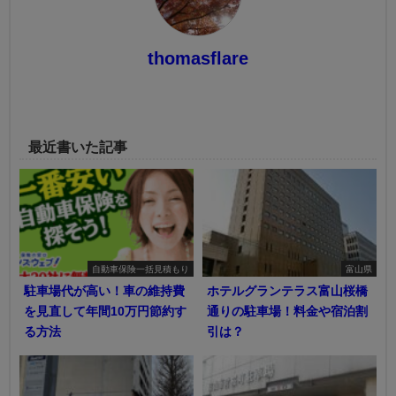
thomasflare
最近書いた記事
自動車保険一括見積もり
富山県
駐車場代が高い！車の維持費
ホテルグランテラス富山桜橋
を見直して年間10万円節約す
通りの駐車場！料金や宿泊割
る方法
引は？