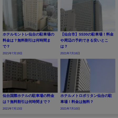
ホテルモントレ仙台の駐車場の
【仙台市】SS30の駐車場！料金
料金は？無料割引は何時間ま
や周辺の予約できる安いとこ
で？
は？
2021年7月19日
2021年7月16日
仙台国際ホテルの駐車場の料金
ホテルメトロポリタン仙台の駐
は？無料割引は何時間まで？
車場！料金は無料？
2021年7月13日
2021年7月10日