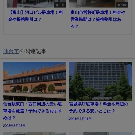
富山県
富山県
【富山】河口ビル駐車場！料
富山市営桜町駐車場！料金や
金や提携割引は？
営業時間は？提携割引はあ
る？
仙台市
の関連記事
仙台駅東口・西口周辺の安い駐
宮城県庁駐車場！料金や周辺の
車場を厳選！予約できるおすす
予約できる安いとこは？
めは？
2021年7月21日
2023年5月23日