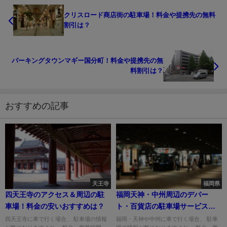
クリスロード商店街の駐車場！料金や提携先の無料
割引は？
パーキングタウンマギー国分町！料金や提携先の無
料割引は？
おすすめの記事
天王寺
福岡県
四天王寺のアクセス＆周辺の駐
福岡天神・中州周辺のデパー
車場！料金の安いおすすめは？
ト・百貨店の駐車場サービスま
とめ！
四天王寺に車で行く場合、 駐車場の情報
福岡・天神や中州に車で行く場合、 駐車