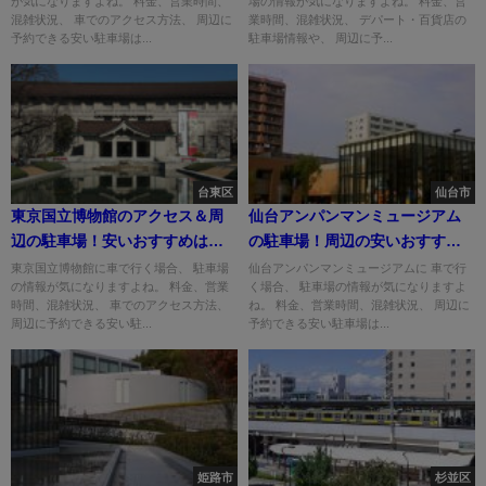
が気になりますよね。 料金、営業時間、
場の情報が気になりますよね。 料金、営
混雑状況、 車でのアクセス方法、 周辺に
業時間、混雑状況、 デパート・百貨店の
予約できる安い駐車場は...
駐車場情報や、 周辺に予...
台東区
仙台市
東京国立博物館のアクセス＆周
仙台アンパンマンミュージアム
辺の駐車場！安いおすすめはど
の駐車場！周辺の安いおすすめ
こ？
は？
東京国立博物館に車で行く場合、 駐車場
仙台アンパンマンミュージアムに 車で行
の情報が気になりますよね。 料金、営業
く場合、 駐車場の情報が気になりますよ
時間、混雑状況、 車でのアクセス方法、
ね。 料金、営業時間、混雑状況、 周辺に
周辺に予約できる安い駐...
予約できる安い駐車場は...
姫路市
杉並区