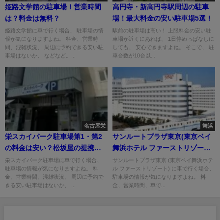
姫路文学館の駐車場！営業時間
高円寺・新高円寺駅周辺の駐車
は？料金は無料？
場！最大料金の安い駐車場5選！
姫路文学館に車で行く場合、 駐車場の情
駅前の駐車場は高い！ 上限料金の安い駐
報が気になりますよね。 料金、営業時
車場が近くにあれば、 1日停めっぱなしに
間、混雑状況、 周辺に予約できる安い駐
しても、 安心できますよね。 そこで、 駐
車場はないか、 などなど。...
車台数が10台以...
名古屋栄
舞浜
栄スカイパーク駐車場第1・第2
サンルートプラザ東京(東京ベイ
の料金は安い？松坂屋の提携割
舞浜ホテル ファーストリゾート)
引は？
のアクセス方法＆駐車場料金
栄スカイパーク駐車場に車で行く場合、
サンルートプラザ東京 (東京ベイ舞浜ホテ
駐車場の情報が気になりますよね。 料
ル ファーストリゾート) に車で行く場合、
は？
金、営業時間、混雑状況、 周辺に予約で
駐車場の情報が気になりますよね。 料
きる安い駐車場はないか、 ...
金、営業時間、車で...