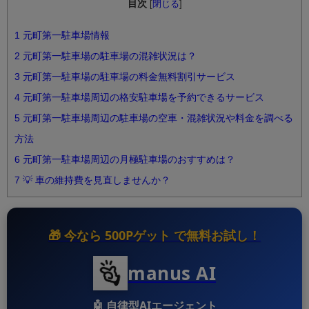
目次
[
閉じる
]
1
元町第一駐車場情報
2
元町第一駐車場の駐車場の混雑状況は？
3
元町第一駐車場の駐車場の料金無料割引サービス
4
元町第一駐車場周辺の格安駐車場を予約できるサービス
5
元町第一駐車場周辺の駐車場の空車・混雑状況や料金を調べる
方法
6
元町第一駐車場周辺の月極駐車場のおすすめは？
7
💡 車の維持費を見直しませんか？
🎁 今なら
500Pゲット
で無料お試し！
manus AI
🤖
自律型AIエージェント