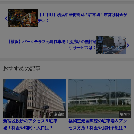
【山下町】横浜中華街周辺の駐車場！市営は料金が
安い？
【横浜】パークテラス元町駐車場！提携店の無料割
引サービスは？
おすすめの記事
新宿区
福岡市
新宿区役所のアクセス＆駐車
福岡空港国際線の駐車場＆アク
場！料金や時間・入口は？
セス方法！料金や混雑予想は？