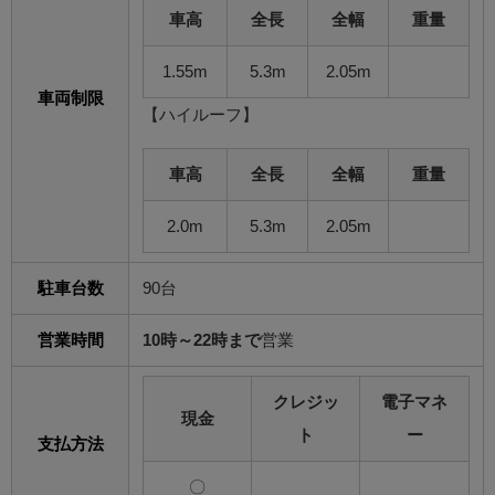
車高
全長
全幅
重量
1.55m
5.3m
2.05m
車両制限
【ハイルーフ】
車高
全長
全幅
重量
2.0m
5.3m
2.05m
駐車台数
90台
営業時間
10時～22時まで
営業
クレジッ
電子マネ
現金
ト
ー
支払方法
〇