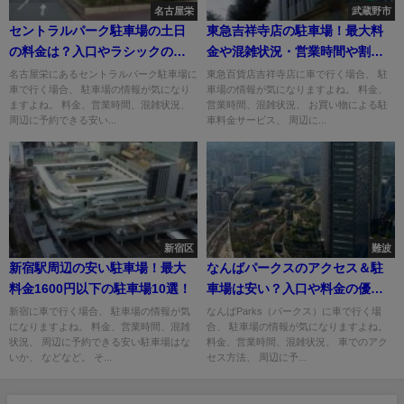
名古屋栄
武蔵野市
セントラルパーク駐車場の土日
東急吉祥寺店の駐車場！最大料
の料金は？入口やラシックの割
金や混雑状況・営業時間や割引
引は？
は？
名古屋栄にあるセントラルパーク駐車場に
東急百貨店吉祥寺店に車で行く場合、 駐
車で行く場合、 駐車場の情報が気になり
車場の情報が気になりますよね。 料金、
ますよね。 料金、営業時間、混雑状況、
営業時間、混雑状況、 お買い物による駐
周辺に予約できる安い...
車料金サービス、 周辺に...
新宿区
難波
新宿駅周辺の安い駐車場！最大
なんばパークスのアクセス＆駐
料金1600円以下の駐車場10選！
車場は安い？入口や料金の優待
割引は？
新宿に車で行く場合、 駐車場の情報が気
なんばParks（パークス）に車で行く場
になりますよね。 料金、営業時間、混雑
合、 駐車場の情報が気になりますよね。
状況、 周辺に予約できる安い駐車場はな
料金、営業時間、混雑状況、 車でのアク
いか、 などなど。 そ...
セス方法、 周辺に予...