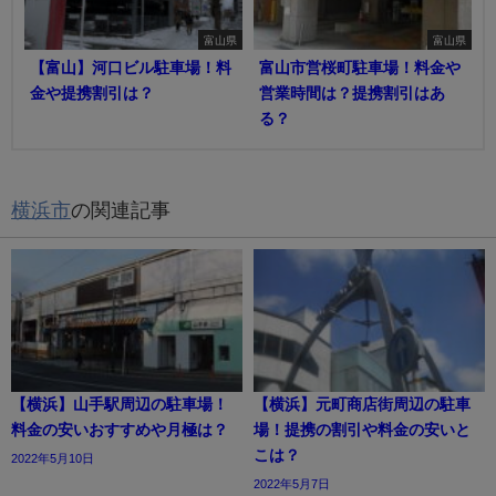
富山県
富山県
【富山】河口ビル駐車場！料
富山市営桜町駐車場！料金や
金や提携割引は？
営業時間は？提携割引はあ
る？
横浜市
の関連記事
【横浜】山手駅周辺の駐車場！
【横浜】元町商店街周辺の駐車
料金の安いおすすめや月極は？
場！提携の割引や料金の安いと
こは？
2022年5月10日
2022年5月7日