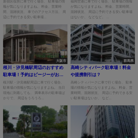
新宿区役所に車で行く場合、 駐車場の情
福岡空港に車で行く場合、 駐車場の情報
報が気になりますよね。 料金、営業時
が気になりますよね。 料金、営業時間、
間、混雑状況、 車でのアクセス方法、 周
混雑状況、 周辺に予約できる安い駐車場
辺に予約できる安い駐車場...
はないか、 などなど。 ...
大阪市
群馬県
桜川・汐見橋駅周辺のおすすめ
高崎シティパーク駐車場！料金
駐車場！予約はピージーがおす
や提携割引は？
すめ！
桜川駅・汐見橋駅周辺に車で行く場合、
高崎シティパークに車で行く場合、 駐車
駐車場の情報が気になりますよね。 当日
場の情報が気になりますよね。 料金、営
現地に到着しても、 満車表示の駐車場ば
業時間、混雑状況、 周辺に予約できる安
かりで、 周辺をうろうろ...
い駐車場はないか、 など...