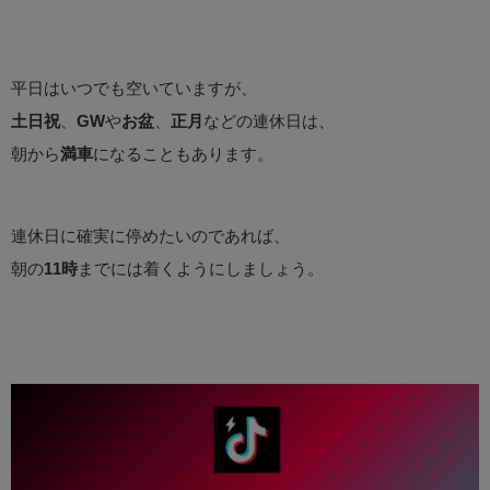
平日はいつでも空いていますが、
土日祝
、
GW
や
お盆
、
正月
などの連休日は、
朝から
満車
になることもあります。
連休日に確実に停めたいのであれば、
朝の
11時
までには着くようにしましょう。