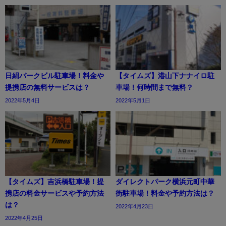
日絹パークビル駐車場！料金や
【タイムズ】港山下ナナイロ駐
提携店の無料サービスは？
車場！何時間まで無料？
2022年5月4日
2022年5月1日
【タイムズ】吉浜橋駐車場！提
ダイレクトパーク横浜元町中華
携店の料金サービスや予約方法
街駐車場！料金や予約方法は？
は？
2022年4月23日
2022年4月25日