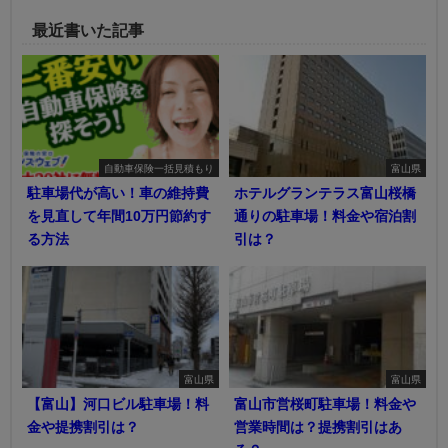
最近書いた記事
自動車保険一括見積もり
富山県
駐車場代が高い！車の維持費
ホテルグランテラス富山桜橋
を見直して年間10万円節約す
通りの駐車場！料金や宿泊割
る方法
引は？
富山県
富山県
【富山】河口ビル駐車場！料
富山市営桜町駐車場！料金や
金や提携割引は？
営業時間は？提携割引はあ