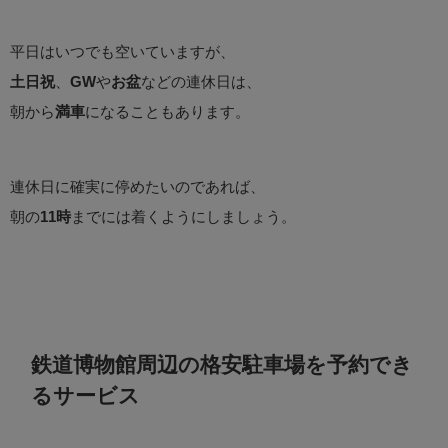
平日はいつでも空いていますが、
土日祝
、
GW
や
お盆
などの連休日は、
朝から
満車
になることもあります。
連休日に確実に停めたいのであれば、
朝の
11時
までには着くようにしましょう。
鉄道博物館周辺の格安駐車場を予約でき
るサービス