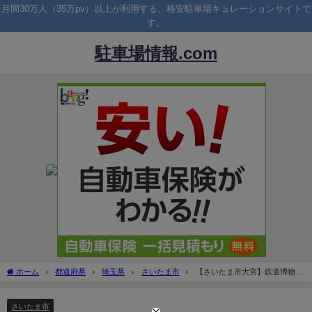
月間30万人（35万pv）以上が利用する、格安駐車場キュレーションサイトで
す。
駐車場情報.com
ホーム
都道府県
埼玉県
さいたま市
【さいたま市大宮】鉄道博物館
のアクセス＆駐車場！料金はいくら？
さいたま市