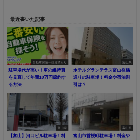
最近書いた記事
自動車保険一括見積もり
富山県
駐車場代が高い！車の維持費
ホテルグランテラス富山桜橋
を見直して年間10万円節約す
通りの駐車場！料金や宿泊割
る方法
引は？
富山県
富山県
【富山】河口ビル駐車場！料
富山市営桜町駐車場！料金や