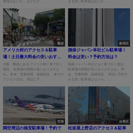
車場はないか、 などなど。...
きる安い駐車場はないか、 ...
難波
新宿区
アメリカ村のアクセス＆駐車
損保ジャパン本社ビル駐車場！
場！土日最大料金の安いおすす
料金は安い？予約方法は？
めは？
大阪・難波にある アメリカ村に車で行く
損保ジャパン本社ビルに車で行く場合、
場合、 駐車場の情報が気になりますよ
駐車場の情報が気になりますよね。 料
ね。 料金、営業時間、混雑状況、 車での
金、営業時間、混雑状況、 周辺に予約で
アクセス方法、 周辺に予...
きる安い駐車場はないか、 ...
空港
台東区
関空周辺の格安駐車場！予約で
松坂屋上野店のアクセス＆駐車