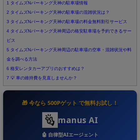
1
タイムズNパーキング天神の駐車場情報
2
タイムズNパーキング天神の駐車場の混雑状況は？
3
タイムズNパーキング天神の駐車場の料金無料割引サービス
4
タイムズNパーキング天神周辺の格安駐車場を予約できるサー
ビス
5
タイムズNパーキング天神周辺の駐車場の空車・混雑状況や料
金を調べる方法
6
格安レンタカーアプリのおすすめは？
7
💡 車の維持費を見直しませんか？
🎁 今なら
500Pゲット
で無料お試し！
manus AI
🤖
自律型AIエージェント