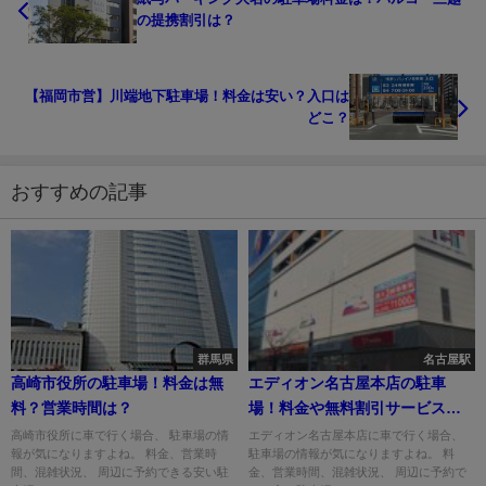
の提携割引は？
【福岡市営】川端地下駐車場！料金は安い？入口は
どこ？
おすすめの記事
群馬県
名古屋駅
高崎市役所の駐車場！料金は無
エディオン名古屋本店の駐車
料？営業時間は？
場！料金や無料割引サービス
は？
高崎市役所に車で行く場合、 駐車場の情
エディオン名古屋本店に車で行く場合、
報が気になりますよね。 料金、営業時
駐車場の情報が気になりますよね。 料
間、混雑状況、 周辺に予約できる安い駐
金、営業時間、混雑状況、 周辺に予約で