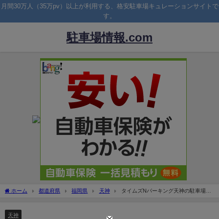
月間30万人（35万pv）以上が利用する、格安駐車場キュレーションサイトで
す。
駐車場情報.com
ホーム
都道府県
福岡県
天神
タイムズNパーキング天神の駐車場！
料金は安い？無料割引は？
天神