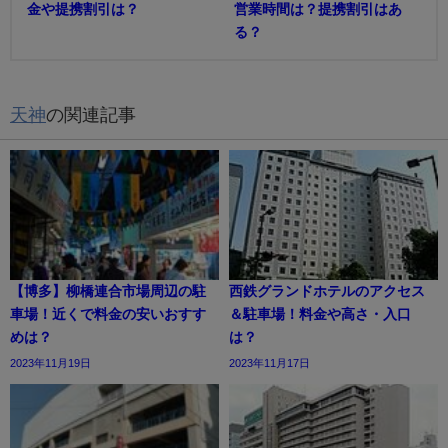
金や提携割引は？
営業時間は？提携割引はあ
る？
天神
の関連記事
【博多】柳橋連合市場周辺の駐
西鉄グランドホテルのアクセス
車場！近くで料金の安いおすす
＆駐車場！料金や高さ・入口
めは？
は？
2023年11月19日
2023年11月17日