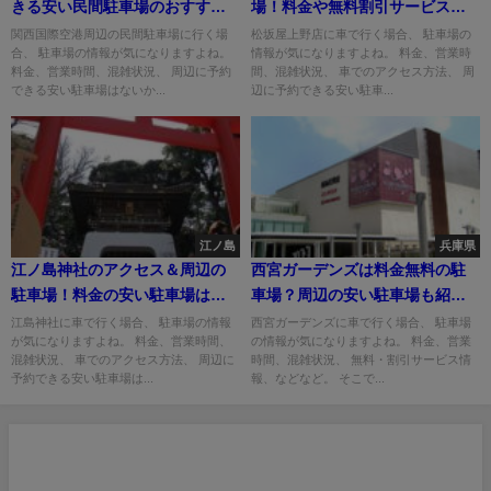
きる安い民間駐車場のおすすめ
場！料金や無料割引サービス
は？
は？
関西国際空港周辺の民間駐車場に行く場
松坂屋上野店に車で行く場合、 駐車場の
合、 駐車場の情報が気になりますよね。
情報が気になりますよね。 料金、営業時
料金、営業時間、混雑状況、 周辺に予約
間、混雑状況、 車でのアクセス方法、 周
できる安い駐車場はないか...
辺に予約できる安い駐車...
江ノ島
兵庫県
江ノ島神社のアクセス＆周辺の
西宮ガーデンズは料金無料の駐
駐車場！料金の安い駐車場はど
車場？周辺の安い駐車場も紹
こ？
介！
江島神社に車で行く場合、 駐車場の情報
西宮ガーデンズに車で行く場合、 駐車場
が気になりますよね。 料金、営業時間、
の情報が気になりますよね。 料金、営業
混雑状況、 車でのアクセス方法、 周辺に
時間、混雑状況、 無料・割引サービス情
予約できる安い駐車場は...
報、などなど。 そこで...