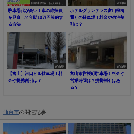
自動車保険一括見積もり
富山県
駐車場代が高い！車の維持費
ホテルグランテラス富山桜橋
を見直して年間10万円節約す
通りの駐車場！料金や宿泊割
る方法
引は？
富山県
富山県
【富山】河口ビル駐車場！料
富山市営桜町駐車場！料金や
金や提携割引は？
営業時間は？提携割引はあ
る？
仙台市
の関連記事