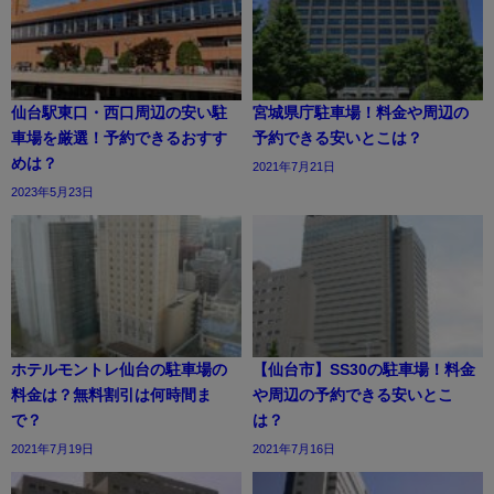
仙台駅東口・西口周辺の安い駐
宮城県庁駐車場！料金や周辺の
車場を厳選！予約できるおすす
予約できる安いとこは？
めは？
2021年7月21日
2023年5月23日
ホテルモントレ仙台の駐車場の
【仙台市】SS30の駐車場！料金
料金は？無料割引は何時間ま
や周辺の予約できる安いとこ
で？
は？
2021年7月19日
2021年7月16日