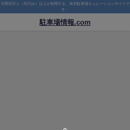
月間30万人（35万pv）以上が利用する、格安駐車場キュレーションサイトで
す。
駐車場情報.com