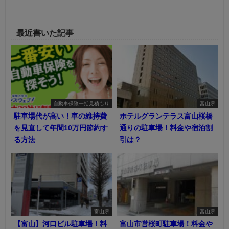
最近書いた記事
自動車保険一括見積もり
富山県
駐車場代が高い！車の維持費
ホテルグランテラス富山桜橋
を見直して年間10万円節約す
通りの駐車場！料金や宿泊割
る方法
引は？
富山県
富山県
【富山】河口ビル駐車場！料
富山市営桜町駐車場！料金や