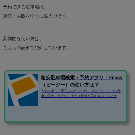
予約できる駐車場は、
東京・大阪を中心に拡大中です。
具体的な使い方は、
こちらの記事で紹介しています。
格安駐車場検索・予約アプリ！Peasy
（ピージー）の使い方は？
人気スポット周辺のコインパーキングでは、いつも満
車で停められない、または料金が高すぎる、などの問
題がありますよね。 そこで、民間の駐車場ではなく、
個人宅やマンションなどの空き駐車場を借りられるサ
ービスを利用するのがおすすめです。 この記事では、
ピージーというアプリの使い方を紹介します！ アプリ
のダウンロード アプリは、iOS・android両方に対応し
ています。 アプリのダウンロードページはこちらで
す。 駐車場の利用をもっと楽に！Peasyなら駐車場の