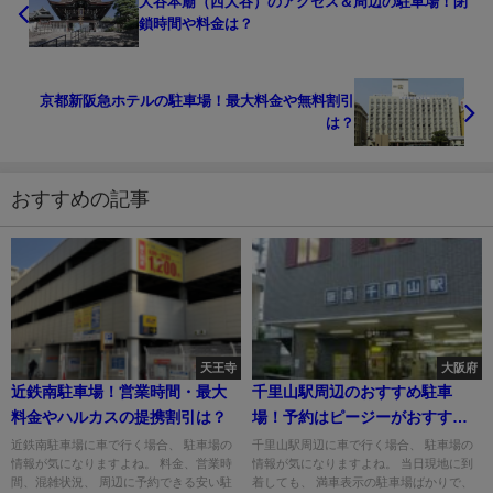
大谷本廟（西大谷）のアクセス＆周辺の駐車場！閉
鎖時間や料金は？
京都新阪急ホテルの駐車場！最大料金や無料割引
は？
おすすめの記事
天王寺
大阪府
近鉄南駐車場！営業時間・最大
千里山駅周辺のおすすめ駐車
料金やハルカスの提携割引は？
場！予約はピージーがおすす
め！
近鉄南駐車場に車で行く場合、 駐車場の
千里山駅周辺に車で行く場合、 駐車場の
情報が気になりますよね。 料金、営業時
情報が気になりますよね。 当日現地に到
間、混雑状況、 周辺に予約できる安い駐
着しても、 満車表示の駐車場ばかりで、