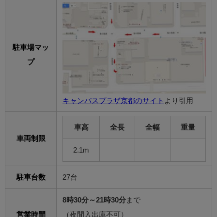
駐車場マッ
プ
キャンパスプラザ京都のサイト
より引用
車高
全長
全幅
重量
車両制限
2.1m
駐車台数
27台
8時30分～21時30分
まで
営業時間
（夜間入出庫不可）