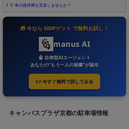
7
💡 車の維持費を見直しませんか？
🎁 今なら
500Pゲット
で無料お試し！
manus AI
🤖
自律型AIエージェント
あなたの“もう一人の秘書”が誕生
👉 今すぐ無料で試してみる
キャンパスプラザ京都の駐車場情報