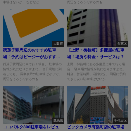
車場はないか、 などなど...
周辺をうろうろするのも...
大阪市
台東区
我孫子駅周辺のおすすめ駐車
【上野・御徒町】多慶屋の駐車
場！予約はピージーがおすす
場！場所や料金・サービスは？
め！
我孫子駅周辺に車で行く場合、 駐車場の
上野・御徒町にある多慶屋に車で行く場
情報が気になりますよね。 当日現地に到
合、 駐車場の情報が気になりますよね。
着しても、 満車表示の駐車場ばかりで、
料金、営業時間、混雑状況、 周辺に予約
周辺をうろうろするのも...
できる安い駐車場はないか...
群馬県
千代田区
ココパルク800駐車場をレビュ
ビックカメラ有楽町店の駐車場