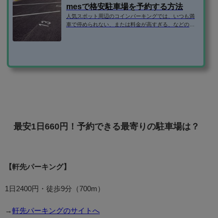
mesで格安駐車場を予約する方法
人気スポット周辺のコインパーキングでは、いつも満
車で停められない、または料金が高すぎる、などの問
題がありますよね。 そこで、民間の駐車場ではなく、
個人宅やマンションなどの空き駐車場を借りられるサ
ービスを利用するのがおすすめです。 この記事で
は、・軒先パーキング・akippa・特P・B-Timesの使い
方を紹介します！ 登録方法 格安駐車場予約サイトで
は、いずれもメールアドレスだけで登録できます。（B
-Timesはタイムズクラブの入会が必要） ちなみに、aki
ppaと特Pは、facebookログインも可能です...
最安1日660円！予約できる最寄りの駐車場は？
【軒先パーキング】
1日2400円・徒歩9分（700m）
→
軒先パーキングのサイトへ