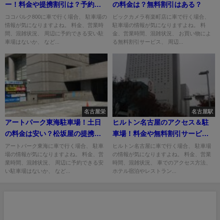
ー！料金や提携割引は？予約で
の料金は？無料割引はある？
きる？
ココパルク800に車で行く場合、 駐車場の
ビックカメラ有楽町店に車で行く場合、
情報が気になりますよね。 料金、営業時
駐車場の情報が気になりますよね。 料
間、混雑状況、 周辺に予約できる安い駐
金、営業時間、混雑状況、 お買い物によ
車場はないか、 など...
る無料割引サービス、 周辺...
名古屋栄
名古屋駅
アートパーク東海駐車場！土日
ヒルトン名古屋のアクセス＆駐
の料金は安い？松坂屋の提携割
車場！料金や無料割引サービス
引は？
は？
アートパーク東海に車で行く場合、 駐車
ヒルトン名古屋に車で行く場合、 駐車場
場の情報が気になりますよね。 料金、営
の情報が気になりますよね。 料金、営業
業時間、混雑状況、 周辺に予約できる安
時間、混雑状況、 車でのアクセス方法、
い駐車場はないか、 など...
ホテル宿泊やレストラン...