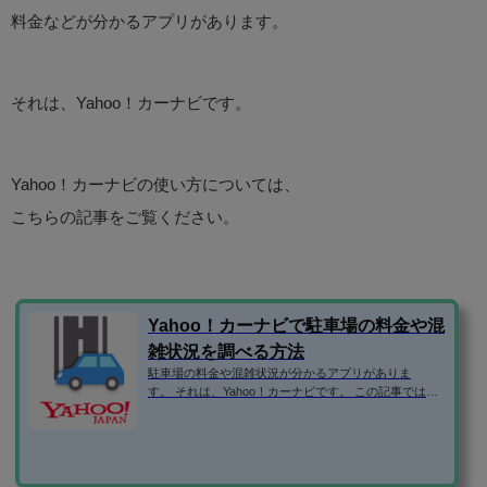
料金などが分かるアプリがあります。
それは、Yahoo！カーナビです。
Yahoo！カーナビの使い方については、
こちらの記事をご覧ください。
Yahoo！カーナビで駐車場の料金や混
雑状況を調べる方法
駐車場の料金や混雑状況が分かるアプリがありま
す。 それは、Yahoo！カーナビです。 この記事では、Y
ahoo！カーナビの便利な使い方を紹介します！ Yaho
o！カーナビのダウンロードはこちら ⇒「Yahoo!カーナ
ビ -【無料ナビ】渋滞情報も地図も自動更新」 駐車場情
報や満車・空車などの混雑状況の調べ方 GPSをオンに
しない状態でアプリを起動すると、位置情報をオンに