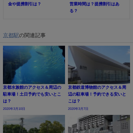
金や提携割引は？
営業時間は？提携割引はあ
る？
京都駅
の関連記事
京都水族館のアクセス＆周辺の
京都鉄道博物館のアクセス＆周
駐車場！土日予約でも安いとこ
辺の駐車場！予約できる安いと
は？
こは？
2020年3月10日
2020年3月7日